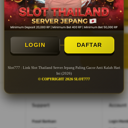
Minimal Depos
Minimal With
LOGIN
DAFTAR
Slot777 : Link Slot Thailand Server Jepang Paling Gacor Anti Kalah Hari
Ini (2026)
© COPYRIGHT 2026 SLOT777
Support
Account
Pusat Bantuan
Login Mem