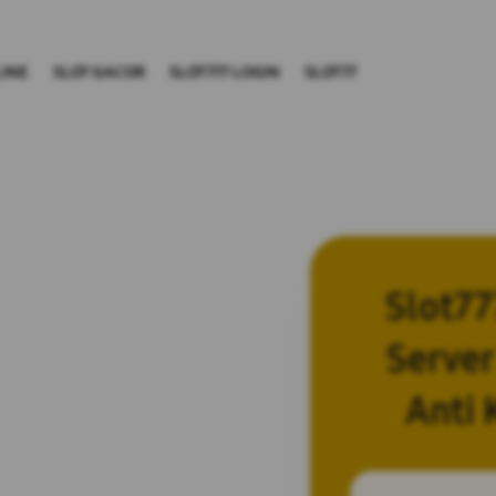
LINE
SLOT GACOR
SLOT777 LOGIN
SLOT77
Slot77
Server
Anti 