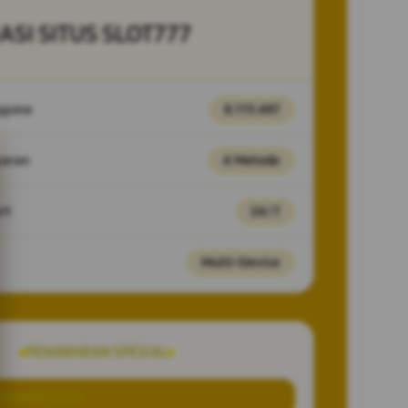
SI SITUS SLOT777
gguna
8.115.697
yaran
4 Metode
rt
24/7
Multi-Device
PENAWARAN SPESIAL
MEMBER 100%