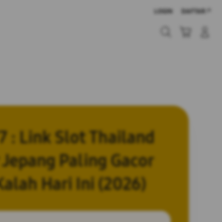
LOGIN
DAFTAR
Cari
Troli
Login/Sign-Up
Cari
7 : Link Slot Thailand
 Jepang Paling Gacor
Kalah Hari Ini (2026)