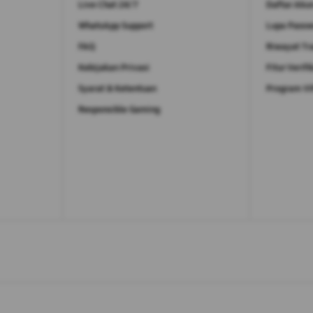
Live Chat 24/7
Daftar Aku
WhatsApp Support
Lupa Passw
FAQ
Riwayat Tr
Kebijakan Privasi
Fitur Verifi
Syarat & Ketentuan
Program VI
Responsible Gaming