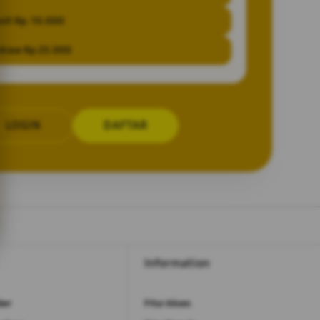
it Rp. 10.000
draw Rp 25.000
LOGIN
DAFTAR
Information
ber
Fitur Akses