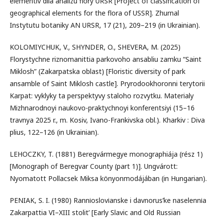
elementiv dlia analizu flory URSR [Project of classification of
geographical elements for the flora of USSR]. Zhurnal
Instytutu botaniky AN URSR, 17 (21), 209–219 (in Ukrainian).
KOLOMIYCHUK, V., SHYNDER, O., SHEVERA, M. (2025)
Florystychne riznomanittia parkovoho ansabliu zamku “Sаint
Miklosh” (Zakarpatska oblast) [Floristic diversity of park
ansamble of Saint Miklosh castle]. Pryrodookhoronni terytorii
Karpat: vyklyky ta perspektyvy staloho rozvytku. Materialy
Mizhnarodnoyi naukovo-praktychnoyi konferentsiyi (15–16
travnya 2025 r., m. Kosiv, Ivano-Frankivska obl.). Kharkiv : Diva
plius, 122–126 (in Ukrainian).
LEHOCZKY, T. (1881) Beregvármegye monographiája (rész 1)
[Monograph of Beregvar County (part 1)]. Ungvárott:
Nyomatott Pollacsek Miksa könyonmodájában (in Hungarian).
PENIAK, S. I. (1980) Rannіoslovіanske i davnorus’ke naselennіa
Zakarpattia VI–XIII stolit’ [Early Slavic and Old Russian