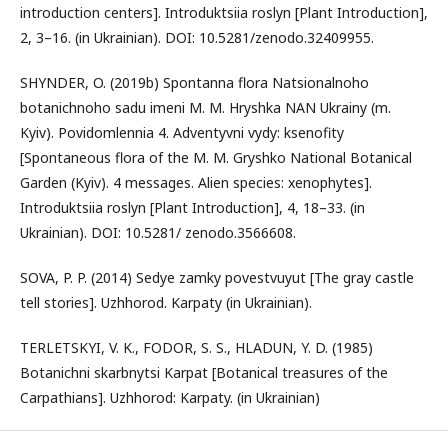
introduction centers]. Introduktsiia roslyn [Plant Introduction],
2, 3–16. (in Ukrainian). DOI: 10.5281/zenodo.32409955.
SHYNDER, O. (2019b) Spontanna flora Natsionalnoho
botanichnoho sadu imeni M. M. Hryshka NAN Ukrainy (m.
Kyiv). Povidomlennia 4. Adventyvni vydy: ksenofity
[Spontaneous flora of the M. M. Gryshko National Botanical
Garden (Kyiv). 4 messages. Alien species: xenophytes].
Introduktsiia roslyn [Plant Introduction], 4, 18–33. (in
Ukrainian). DOI: 10.5281/ zenodo.3566608.
SOVA, P. P. (2014) Sedye zamky povestvuyut [The gray castle
tell stories]. Uzhhorod. Karpaty (in Ukrainian).
TERLETSKYI, V. K., FODOR, S. S., HLADUN, Y. D. (1985)
Botanichni skarbnytsi Karpat [Botanical treasures of the
Carpathians]. Uzhhorod: Karpaty. (in Ukrainian)