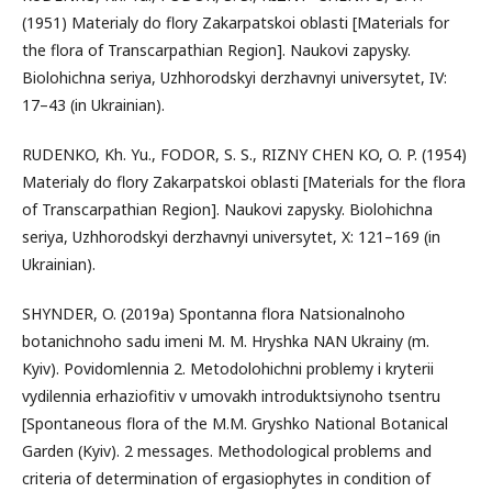
(1951) Materialy do flory Zakarpatskoi oblasti [Materials for
the flora of Transcarpathian Region]. Naukovi zapysky.
Biolohichna seriya, Uzhhorodskyi derzhavnyi universytet, IV:
17–43 (in Ukrainian).
RUDENKO, Kh. Yu., FODOR, S. S., RIZNY CHEN KO, O. P. (1954)
Materialy do flory Zakarpatskoi oblasti [Materials for the flora
of Transcarpathian Region]. Naukovi zapysky. Biolohichna
seriya, Uzhhorodskyi derzhavnyi universytet, X: 121–169 (in
Ukrainian).
SHYNDER, O. (2019a) Spontanna flora Natsionalnoho
botanichnoho sadu imeni M. M. Hryshka NAN Ukrainy (m.
Kyiv). Povidomlennia 2. Metodolohichni problemy i kryterii
vydilennia erhaziofitiv v umovakh introduktsiynoho tsentru
[Spontaneous flora of the M.M. Gryshko National Botanical
Garden (Kyiv). 2 messages. Methodological problems and
criteria of determination of ergasiophytes in condition of