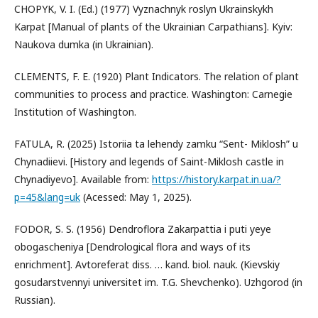
CHOPYK, V. I. (Ed.) (1977) Vyznachnyk roslyn Ukrainskykh
Karpat [Manual of plants of the Ukrainian Carpathians]. Kyiv:
Naukova dumka (in Ukrainian).
CLEMENTS, F. E. (1920) Plant Indicators. The relation of plant
communities to process and practice. Washington: Carnegie
Institution of Washington.
FATULA, R. (2025) Istoriia ta lehendy zamku “Sent- Miklosh” u
Chynadiievi. [History and legends of Saint-Miklosh castle in
Chynadiyevo]. Available from:
https://history.karpat.in.ua/?
p=45&lang=uk
(Acessed: May 1, 2025).
FODOR, S. S. (1956) Dendroflora Zakarpattia i puti yeye
obogascheniya [Dendrological flora and ways of its
enrichment]. Avtoreferat diss. … kand. biol. nauk. (Kievskiy
gosudarstvennyi universitet im. T.G. Shevchenko). Uzhgorod (in
Russian).