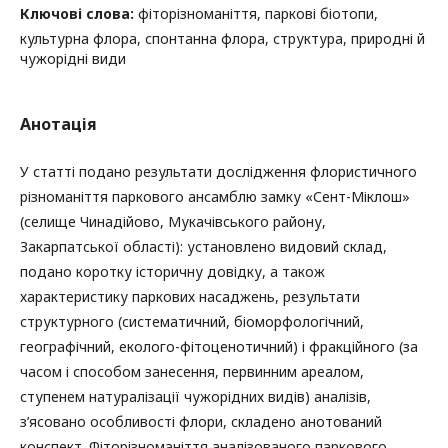
Ключові слова:
фіторізноманіття, паркові біотопи,
культурна флора, спонтанна флора, структура, природні й
чужорідні види
Анотація
У статті подано результати дослідження флористичного
різноманіття паркового ансамблю замку «Сент-Міклош»
(селище Чинадійово, Мукачівського району,
Закарпатської області): установлено видовий склад,
подано коротку історичну довідку, а також
характеристику паркових насаджень, результати
структурного (систематичний, біоморфологічний,
географічний, еколого-фітоценотичний) і фракційного (за
часом і способом занесення, первинним ареалом,
ступенем натуралізації чужорідних видів) аналізів,
з’ясовано особливості флори, складено анотований
конспект. Фіторізноманіття аналізованого паркового