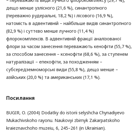
– переважають види лучного флорокомплексу (29,7 %),
дещо менше узлісного (21,6 %), синантропного
(переважно рудеральні, 18,2 %) і лісового (16,9 %),
натомість в адвентивній – найбільше видів синантропного
(82,9 %) і суттєво менше лучного (11,4 %)
флорокомплексів. В адвентивній фракції аналізованої
флори за часом занесення переважають кенофіти (55,7 %),
за способом занесення – ксенофіти (68,6 %), за ступенем
натуралізації – епекофіти, за походженням –
субсередземноморські види (55,8 %), дещо менше –
азійських (20,0 %) та американських (17,1 %).
Посилання
BUGIR, О. (2004) Dodatky do istorii selyshcha Chynadiyevo
Mukachivskoho rayonu. Naukovyi zbirnyk Zakarpatskoho
kraieznavchoho muzeiu, 6, 245–261 (in Ukrainian).