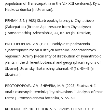
population of Transcarpathia in the VI– XIII centuries]. Kyiv:
Naukova dumka (in Ukrainian).
PENIAK, S. I. (1983) Skarb epokhy bronzy iz Chynadiievo
(Zakarpattia) [Bronze Age tresaure from Chynadiyevo
(Transcarpathia]. Arkheolohiia, 44, 62–69 (in Ukrainian).
PROTOPOPOVA, V. V. (1984) Osoblyvosti poshyrennia
synantropnych roslyn u riznych botaniko- geografichnych
regionach Ukrainy [Peculiarity of distribution of synanthropic
plants in the different botanical and geographical regions of
Ukraine]. Ukrainskyi Botanichnyi zhurnal, 41(1), 46–49 (in
Ukrainian).
PROTOPOPOVA, V. V., SHEVERA, M. V. (2005) Fitoinvazii. I.
Analiz osnovnykh terminiv [Phytoinvasions. I. Analysis of main
terms]. Promyshlennaya botanika, 5, 55–60.
RUDENKO, Kh. Yu., FODOR, S. S., RIZNY- CHENK O, O. P.