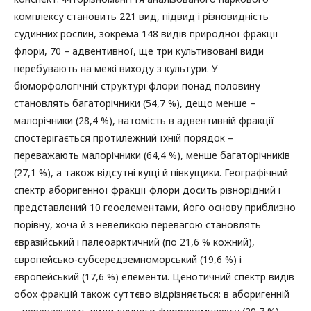
комплексу становить 221 вид, підвид і різновидність
судинних рослин, зокрема 148 видів природної фракції
флори, 70 – адвентивної, ще три культивовані види
перебувають на межі виходу з культури. У
біоморфологічній структурі флори понад половину
становлять багаторічники (54,7 %), дещо менше –
малорічники (28,4 %), натомість в адвентивній фракції
спостерігається протилежний їхній порядок –
переважають малорічники (64,4 %), менше багаторічників
(27,1 %), а також відсутні кущі й півкущики. Географічний
спектр аборигенної фракції флори досить різнорідний і
представлений 10 геоелементами, його основу приблизно
порівну, хоча й з невеликою перевагою становлять
євразійський і палеоарктичний (по 21,6 % кожний),
європейсько-субсередземноморський (19,6 %) і
європейський (17,6 %) елементи. Ценотичний спектр видів
обох фракцій також суттєво відрізняється: в аборигенній