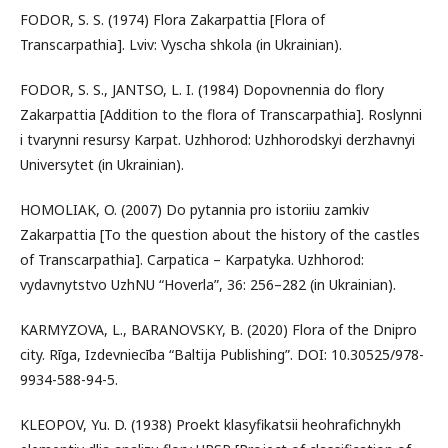
FODOR, S. S. (1974) Flora Zakarpattia [Flora of
Transcarpathia]. Lviv: Vyscha shkola (in Ukrainian).
FODOR, S. S., JANTSO, L. I. (1984) Dopovnennia do flory
Zakarpattia [Addition to the flora of Transcarpathia]. Roslynni
i tvarynni resursy Karpat. Uzhhorod: Uzhhorodskyi derzhavnyi
Universytet (in Ukrainian).
HOMOLIAK, O. (2007) Do pytannia pro istoriiu zamkiv
Zakarpattia [To the question about the history of the castles
of Transcarpathia]. Carpatica – Karpatyka. Uzhhorod:
vydavnytstvo UzhNU “Hoverla”, 36: 256–282 (in Ukrainian).
KARMYZOVA, L., BARANOVSKY, B. (2020) Flora of the Dnipro
city. Rīga, Izdevniecība “Baltija Publishing”. DOI: 10.30525/978-
9934-588-94-5.
KLEOPOV, Yu. D. (1938) Proekt klasyfikatsii heohrafichnykh