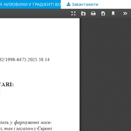
Завантажити
ЗМІНИ ПАРАМЕТРІВ НАСЕЛЕННЯ ОРІБАТИДНИХ КЛІЩІВ (ACARI: ORIBATIDA) ЛУЧНИХ ОСЕЛИЩ ЗАКАРПАТСЬКОЇ НИЗОВИНИ У ГРАДІЄНТІ ВОЛОГОСТІ ЕДАФОТОПУ