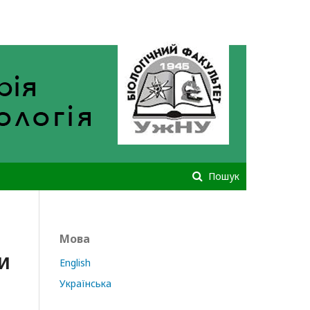
Зареєструватися
Увійти
Пошук
Мова
И
English
Українська