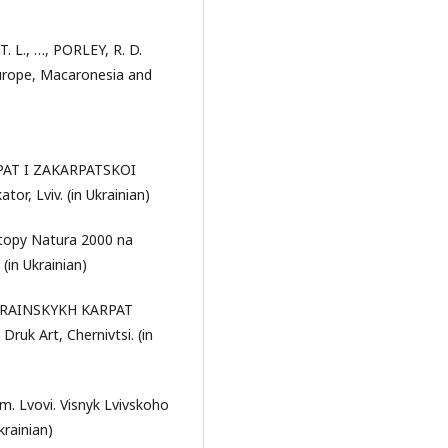
 L., …, PORLEY, R. D.
Europe, Macaronesia and
AT I ZAKARPATSKOI
or, Lviv. (in Ukrainian)
otopy Natura 2000 na
(in Ukrainian)
RAINSKYKH KARPAT
 Druk Art, Chernivtsi. (in
m. Lvovi. Visnyk Lvivskoho
krainian)