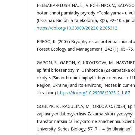
FELBABA-KLUSHINA, L., VIRCHENKO, V., SADYGOV
botanichnoi pamiatky pryrody «Tepla yama» u Vu
(Ukraina). Biolohiia ta ekolohiia, 8(2), 92–105. (in U
https://doi.org/10.33989/2022.8.2.285312
FREGO, K. (2007) Bryophytes as potential indicator
Forest Ecology and Management, 242 (1), 65–75.
GAPON, S., GAPON, Y., KRYVTSOVA, M., HASYNETS,
epifitni briotsenozy m. Uzhhoroda (Zakarpatska ob
okolyts [Sinanthropic epiphytic bryocoenoses of 
Region, Ukraine) and its environs]. Notes in current
Ukrainian)
https://doi.org/10.29038/2023-2-1-87
GOBLYK, K., RAGULINA, M., ORLOV, O. (2024) Epif
zaplavnykh dubovykh lisiv Zakarpatskoi nyzovyny
transformatsiia ta indykatorne znachennia. Scienti
University, Series Biology, 57, 7–14. (in Ukrainian)