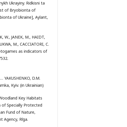
h Ukrayiny. Ridkisni ta
st of Bryobionta of
ionta of Ukraine], Aylant,
, W., JANEK, M., HAIDT,
KUKWA, M., CACCIATORI, C.
iptogames as indicators of
7532.
, … YAKUSHENKO, D.M.
ka, Kyiv. (in Ukrainian)
f Woodland Key Habitats
 of Specially Protected
ian Fund of Nature,
nt Agency, Rīga.