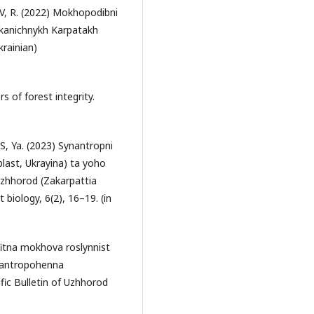
, R. (2022) Mokhopodibni
lkanichnykh Karpatakh
krainian)
s of forest integrity.
 Ya. (2023) Synantropni
last, Ukrayina) ta yoho
Uzhhorod (Zakarpattia
 biology, 6(2), 16–19. (in
itna mokhova roslynnist
: antropohenna
fic Bulletin of Uzhhorod