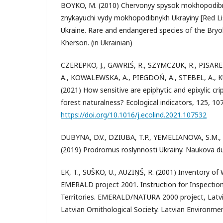
BOYKO, M. (2010) Chervonyy spysok mokhopodibnyk
znykayuchi vydy mokhopodibnykh Ukrayiny [Red Li
Ukraine. Rare and endangered species of the Bryob
Kherson. (in Ukrainian)
CZEREPKO, J., GAWRIŚ, R., SZYMCZUK, R., PISAREK
A., KOWALEWSKA, A., PIEGDOŃ, A., STEBEL, A., 
(2021) How sensitive are epiphytic and epixylic cr
forest naturalness? Ecological indicators, 125, 10
https://doi.org/10.1016/j.ecolind.2021.107532
DUBYNA, D.V., DZIUBA, T.P., YEMELIANOVA, S.M.
(2019) Prodromus roslynnosti Ukrainy. Naukova dum
EK, T., SUŠKO, U., AUZIŅŠ, R. (2001) Inventory o
EMERALD project 2001. Instruction for Inspection
Territories. EMERALD/NATURA 2000 project, Latv
Latvian Ornithological Society. Latvian Environme