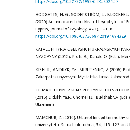
https://doi.org/10.32782/1998-6475.2024.57
HODGETTS, N. G., SÖDERSTRÖM, L., BLOCKEEL, T.
(2020) An annotated checklist of bryophytes of 
Cyprus, Journal of Bryology, 42(1), 1–116.
https://doi.org/10.1080/03736687.2019.1694329
KATALOH TYPIV OSELYSHCH UKRAINSKYKH KARP
NYZOVYNY (2012). Prots B., Kahalo O. (Eds.). Merkat
KISH, R., ANDRYK, Ye., MIRUTENKO, V. (2006) Bi
Zakarpatskii nyzovyni. Mystetska Liniia, Uzhhorod. 
KLIMATOHENNI ZMINY ROSLYNNOHO SVITU UK
(2016) Didukh Ya.P., Chornei I.I., Budzhak V.V. (Eds.)
Ukrainian)
MAMCHUR, Z. (2010). Urbanofilni epifitni mokhy u 
universytetu. Seriia biolohichna, 54, 115–122. (in U