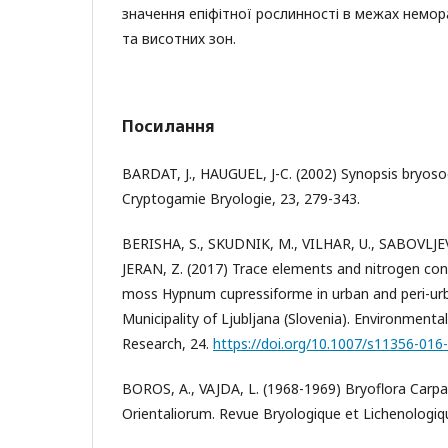
значення епіфітної рослинності в межах немо
та висотних зон.
Посилання
BARDAT, J., HAUGUEL, J-C. (2002) Synopsis bryosoc
Cryptogamie Bryologie, 23, 279-343.
BERISHA, S., SKUDNIK, M., VILHAR, U., SABOVLJEV
JERAN, Z. (2017) Trace elements and nitrogen cont
moss Hypnum cupressiforme in urban and peri-urb
Municipality of Ljubljana (Slovenia). Environmenta
Research, 24.
https://doi.org/10.1007/s11356-016
BOROS, A., VAJDA, L. (1968-1969) Bryoflora Carpa
Orientaliorum. Revue Bryologique et Lichenologiqu