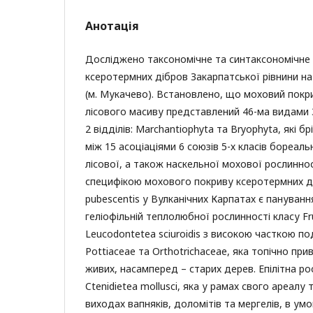
Анотація
Досліджено таксономічне та синтаксономічне 
ксеротермних дібров Закарпатської рівнини на
(м. Мукачево). Встановлено, що моховий пок
лісового масиву представлений 46-ма видами 
2 відділів: Marchantiophyta та Bryophyta, які 
між 15 асоціаціями 6 союзів 5-х класів бореал
лісової, а також наскельної мохової рослинно
специфікою мохового покриву ксеротермних д
pubescentis у Вулканічних Карпатах є пануванн
геліофільній теплолюбної рослинності класу Frul
Leucodontetea sciuroidis з високою часткою п
Pottiaceae та Orthotrichaceae, яка топічно при
живих, насамперед – старих дерев. Епілітна ро
Ctenidietea mollusci, яка у рамах свого ареалу
виходах вапняків, доломітів та мергелів, в ум