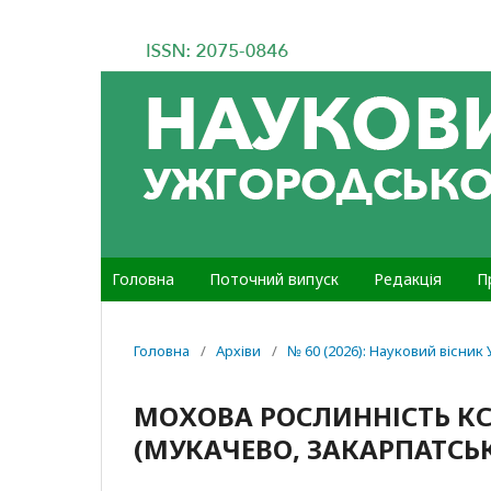
Головна
Поточний випуск
Редакція
П
Головна
/
Архіви
/
№ 60 (2026): Науковий вісник
МОХОВА РОСЛИННІСТЬ КС
(МУКАЧЕВО, ЗАКАРПАТСЬ