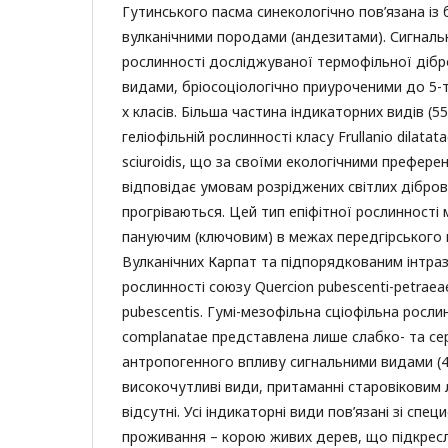
Гутинського пасма синекологічно пов’язана із
вулканічними породами (андезитами). Сигналь
рослинності досліджуваної термофільної діб
видами, бріосоціологічно приуроченими до 5-ти
х класів. Більша частина індикаторних видів (5
геліофільній рослинності класу Frullanio dilata
sciuroidis, що за своїми екологічними префер
відповідає умовам розріджених світлих дібров
прогріваються. Цей тип епіфітної рослинності
пануючим (ключовим) в межах передгірського
Вулканічних Карпат та підпорядкованим інтра
рослинності союзу Quercion pubescenti-petraea
pubescentis. Гумі-мезофільна сціофільна росли
complanatae представлена лише слабко- та с
антропогенного впливу сигнальними видами (45
високочутливі види, притаманні старовіковим 
відсутні. Усі індикаторні види пов’язані зі сп
проживання – корою живих дерев, що підкрес