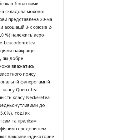
 безкар-бонатними
на складова мохової
рови представлена 20-ма
 асоціацій 3-х союзів 2-
5,0 %) належить аеро-
tae-Leucodontetea
енціями найкраще
, які добре
 може вважатись
 висотного поясу
зональній фанерогамній
e класу Quercetea
нність класу Neckeretea
ередньочутливими до
,0%), тоді як
лісам та пралісам
ецифічним середовищем
лює важливе індикаторне