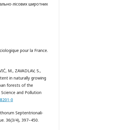
рально-лісових широтних
iologique pour la France.
IĆ, M., ZAVADLAV, S.,
ent in naturally growing
an forests of the
l Science and Pollution
-8201-0
thorum Septentrionali-
e. 36(3/4), 397–450.