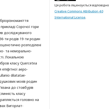
Ця робота ліцензується відповідно
Creative Commons Attribution 4.0
International License
.
бріорізноманіття
 прикладі Сорочої гори
рив досліджуваного
36-ти родів 19-ти родин
бріоценотично розподілені
ьно- та неморально-
сті. Локальною
ібров класу Quercetea
я епіфітної аеро-
lanio dilatatae-
одушкових мохів родин
в’язана до стовбурів
слинність класу
 трапляється головно на
овах Вигорлат-