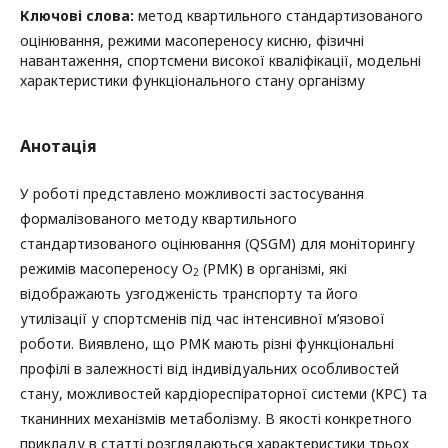
Ключові слова:
метод квартильного стандартизованого
оцінювання, режими масопереносу кисню, фізичні
навантаження, спортсмени високої кваліфікації, модельні
характеристики функціонального стану організму
Анотація
У роботі представлено можливості застосування
формалізованого методу квартильного
стандартизованого оцінювання (QSGM) для моніторингу
режимів масопереносу О
(РМК) в організмі, які
2
відображають узгодженість транспорту та його
утилізації у спортсменів під час інтенсивної м’язової
роботи. Виявлено, що РМК мають різні функціональні
профілі в залежності від індивідуальних особливостей
стану, можливостей кардіореспіраторної системи (КРС) та
тканинних механізмів метаболізму. В якості конкретного
прикладу в статті розглядаються характеристики трьох