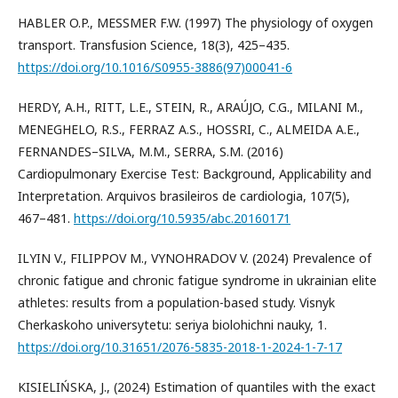
HABLER O.P., MESSMER F.W. (1997) The physiology of oxygen
transport. Transfusion Science, 18(3), 425–435.
https://doi.org/10.1016/S0955-3886(97)00041-6
HERDY, A.H., RITT, L.E., STEIN, R., ARAÚJO, C.G., MILANI M.,
MENEGHELO, R.S., FERRAZ A.S., HOSSRI, C., ALMEIDA A.E.,
FERNANDES–SILVA, M.M., SERRA, S.M. (2016)
Cardiopulmonary Exercise Test: Background, Applicability and
Interpretation. Arquivos brasileiros de cardiologia, 107(5),
467–481.
https://doi.org/10.5935/abc.20160171
ILYIN V., FILIPPOV M., VYNOHRADOV V. (2024) Prevalence of
chronic fatigue and chronic fatigue syndrome in ukrainian elite
athletes: results from a population-based study. Visnyk
Cherkaskoho universytetu: seriya biolohichni nauky, 1.
https://doi.org/10.31651/2076-5835-2018-1-2024-1-7-17
KISIELIŃSKA, J., (2024) Estimation of quantiles with the exact