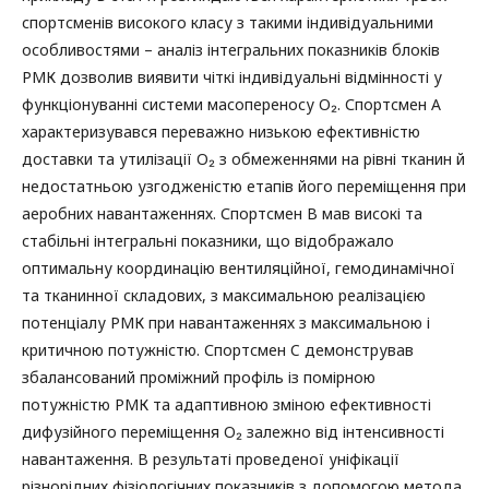
спортсменів високого класу з такими індивідуальними
особливостями – аналіз інтегральних показників блоків
РМК дозволив виявити чіткі індивідуальні відмінності у
функціонуванні системи масопереносу O₂. Спортсмен A
характеризувався переважно низькою ефективністю
доставки та утилізації O₂ з обмеженнями на рівні тканин й
недостатньою узгодженістю етапів його переміщення при
аеробних навантаженнях. Спортсмен B мав високі та
стабільні інтегральні показники, що відображало
оптимальну координацію вентиляційної, гемодинамічної
та тканинної складових, з максимальною реалізацією
потенціалу РМК при навантаженнях з максимальною і
критичною потужністю. Спортсмен C демонстрував
збалансований проміжний профіль із помірною
потужністю РМК та адаптивною зміною ефективності
дифузійного переміщення O₂ залежно від інтенсивності
навантаження. В результаті проведеної уніфікації
різнорідних фізіологічних показників з допомогою метода