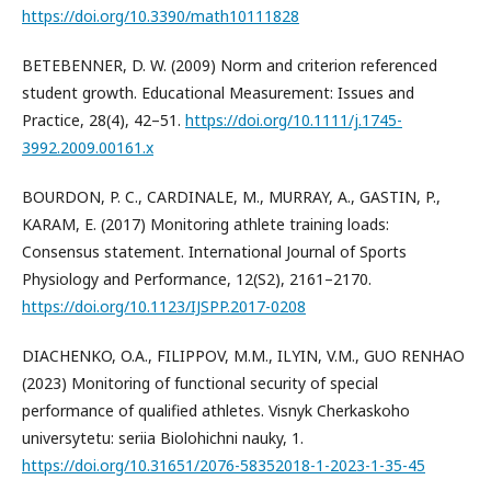
https://doi.org/10.3390/math10111828
BETEBENNER, D. W. (2009) Norm and criterion referenced
student growth. Educational Measurement: Issues and
Practice, 28(4), 42–51.
https://doi.org/10.1111/j.1745-
3992.2009.00161.x
BOURDON, P. C., CARDINALE, M., MURRAY, A., GASTIN, P.,
KARAM, E. (2017) Monitoring athlete training loads:
Consensus statement. International Journal of Sports
Physiology and Performance, 12(S2), 2161–2170.
https://doi.org/10.1123/IJSPP.2017-0208
DIACHENKO, O.A., FILIPPOV, M.M., ILYIN, V.M., GUO RENHAO
(2023) Monitoring of functional security of special
performance of qualified athletes. Visnyk Cherkaskoho
universytetu: seriia Biolohichni nauky, 1.
https://doi.org/10.31651/2076-58352018-1-2023-1-35-45