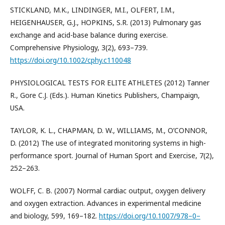
STICKLAND, M.K., LINDINGER, M.I., OLFERT, I.M.,
HEIGENHAUSER, G.J., HOPKINS, S.R. (2013) Pulmonary gas
exchange and acid-base balance during exercise.
Comprehensive Physiology, 3(2), 693–739.
https://doi.org/10.1002/cphy.c110048
PHYSIOLOGICAL TESTS FOR ELITE ATHLETES (2012) Tanner
R., Gore C.J. (Eds.). Human Kinetics Publishers, Champaign,
USA.
TAYLOR, K. L., CHAPMAN, D. W., WILLIAMS, M., O’CONNOR,
D. (2012) The use of integrated monitoring systems in high-
performance sport. Journal of Human Sport and Exercise, 7(2),
252–263.
WOLFF, C. B. (2007) Normal cardiac output, oxygen delivery
and oxygen extraction. Advances in experimental medicine
and biology, 599, 169–182.
https://doi.org/10.1007/978–0–