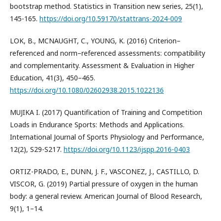
bootstrap method. Statistics in Transition new series, 25(1),
145-165.
https://doi.org/10.59170/stattrans-2024-009
LOK, B., MCNAUGHT, C., YOUNG, K. (2016) Criterion–
referenced and norm–referenced assessments: compatibility
and complementarity. Assessment & Evaluation in Higher
Education, 41(3), 450–465.
https://doi.org/10.1080/02602938.2015.1022136
MUJIKA I. (2017) Quantification of Training and Competition
Loads in Endurance Sports: Methods and Applications.
International Journal of Sports Physiology and Performance,
12(2), S29-S217.
https://doi.org/10.1123/ijspp.2016-0403
ORTIZ-PRADO, E., DUNN, J. F., VASCONEZ, J., CASTILLO, D.
VISCOR, G. (2019) Partial pressure of oxygen in the human
body: a general review. American Journal of Blood Research,
9(1), 1–14.