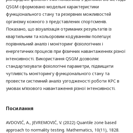
QSGM сформовано модельні характеристики
функціонального стану та резервних можливостей
організму кожного з представлених спортсменів.
Показано, що візуалізація отриманих результатів із
квартильним та кольоровим кодуванням полегшує
порівняльний аналіз і моніторинг фізіологічних і
енергетичних процесів при фізичних навантаженнях різної
інтенсивності. Використання QSGM дозволяє
стандартизувати фізіологічні параметри, підвищити
чутливість моніторингу функціонального стану та
провести системний аналіз узгодженості роботи КРС в
умовах м’язового навантаження різної інтенсивності.
Посилання
AVDOVIĆ, A., JEVREMOVIĆ, V. (2022) Quantile zone based
approach to normality testing. Mathematics, 10(11), 1828.