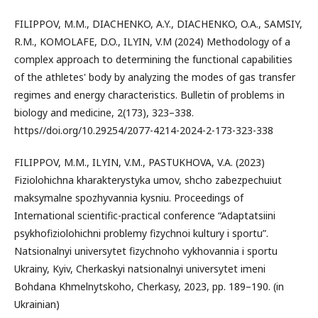
FILIPPOV, M.M., DIACHENKO, A.Y., DIACHENKO, O.A., SAMSIY,
R.M., KOMOLAFE, D.O., ILYIN, V.M (2024) Methodology of a
complex approach to determining the functional capabilities
of the athletes' body by analyzing the modes of gas transfer
regimes and energy characteristics. Bulletin of problems in
biology and medicine, 2(173), 323–338.
https//doi.org/10.29254/2077-4214-2024-2-173-323-338
FILIPPOV, M.M., ILYIN, V.M., PASTUKHOVA, V.A. (2023)
Fiziolohichna kharakterystyka umov, shcho zabezpechuiut
maksymalne spozhyvannia kysniu. Proceedings of
International scientific-practical conference “Adaptatsiini
psykhofiziolohichni problemy fizychnoi kultury i sportu”.
Natsionalnyi universytet fizychnoho vykhovannia i sportu
Ukrainy, Kyiv, Cherkaskyi natsionalnyi universytet imeni
Bohdana Khmelnytskoho, Cherkasy, 2023, pp. 189–190. (in
Ukrainian)