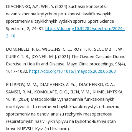
DIACHENKO, A.Y., WEI, Y. (2024) Suchasni kontseptsii
navantazhennia krytychnoi potuzhnosti kvalifikovanykh
sportsmeniv u tsyklichnykh vydakh sportu. Sport Science
Spectrum, 2, 74–81.
https://doi.org/10.32782/spectrum/2024–
2–10
DOMINELLI, P. B., WIGGINS, C. C., ROY, T. K., SECOMB, T. W.,
CURRY, T. B., JOYNER, M. J. (2021) The Oxygen Cascade During
Exercise in Health and Disease. Mayo Clinic proceedings, 96(4),
1017–1032.
https://doi.org/10.1016/j.mayocp.2020.06.063
FILIPPOV, M. M., DIACHENKO, A. Yu., DIACHENKO, O. A.,
SAMSII, R. M., KOMOLAFE, D. O., ILIN, V. M., KHMELNYTSKA,
Yu. K. (2024) Metodolohiia vyznachennia funktsionalnykh
mozhlyvostei ta enerhetychnykh kharakterystyk orhanizmu
sportsmeniv na osnovi analizu rezhymiv masoperenosu
respiratornykh haziv i yikh vplyvu na kyslotno-luzhnyi stan
krovi. NUFVSU, Kyiv. (in Ukrainian)