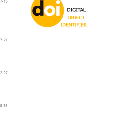
7-16
7-21
2-27
8-33