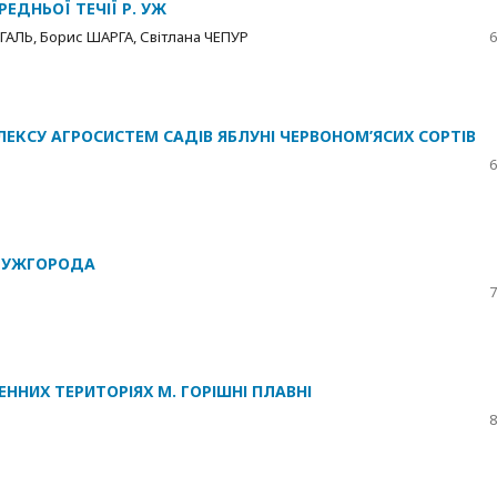
ЕДНЬОЇ ТЕЧІЇ Р. УЖ
АЛЬ, Борис ШАРГА, Світлана ЧЕПУР
6
КСУ АГРОСИСТЕМ САДІВ ЯБЛУНІ ЧЕРВОНОМ’ЯСИХ СОРТІВ
6
 УЖГОРОДА
7
ННИХ ТЕРИТОРІЯХ М. ГОРІШНІ ПЛАВНІ
8