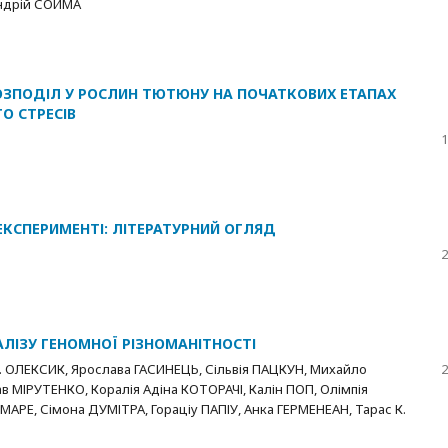
Андрій СОЙМА
РОЗПОДІЛ У РОСЛИН ТЮТЮНУ НА ПОЧАТКОВИХ ЕТАПАХ
О СТРЕСІВ
1
ЕКСПЕРИМЕНТІ: ЛІТЕРАТУРНИЙ ОГЛЯД
2
ЛІЗУ ГЕНОМНОЇ РІЗНОМАНІТНОСТІ
 ОЛЕКСИК, Ярослава ГАСИНЕЦЬ, Сільвія ПАЦКУН, Михайло
2
в МІРУТЕНКО, Коралія Адіна КОТОРАЧІ, Калін ПОП, Олімпія
МАРЕ, Сімона ДУМІТРА, Гораціу ПАПІУ, Анка ГЕРМЕНЕАН, Тарас К.