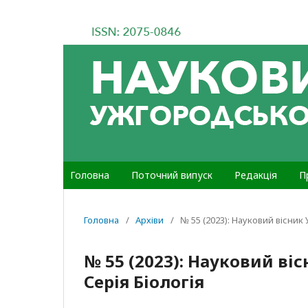
Головна
Поточний випуск
Редакція
П
Головна
/
Архіви
/
№ 55 (2023): Науковий вісник
№ 55 (2023): Науковий ві
Серія Біологія