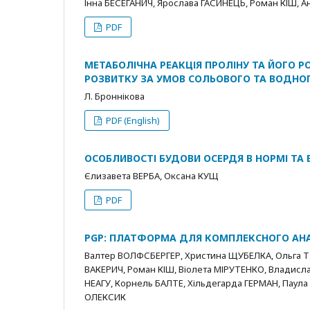
Інна БЕСЕГАНИЧ, Ярослава ГАСИНЕЦЬ, Роман КІШ, 
PDF
МЕТАБОЛІЧНА РЕАКЦІЯ ПРОЛІНУ ТА ЙОГО 
РОЗВИТКУ ЗА УМОВ СОЛЬОВОГО ТА ВОДНОГ
Л. Броннікова
PDF (English)
ОСОБЛИВОСТІ БУДОВИ ОСЕРДЯ В НОРМІ ТА 
Єлизавета ВЕРБА, Оксана КУЩ
PDF
PGP: ПЛАТФОРМА ДЛЯ КОМПЛЕКСНОГО АНА
Валтер ВОЛФСБЕРГЕР, Христина ЩУБЕЛКА, Ольга Т.
ВАКЕРИЧ, Роман КІШ, Віолета МІРУТЕНКО, Владисла
НЕАГУ, Корнель БАЛТЕ, Хільдегарда ГЕРМАН, Паула 
ОЛЕКСИК