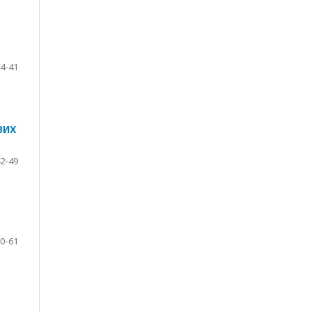
4-41
ВИХ
2-49
0-61