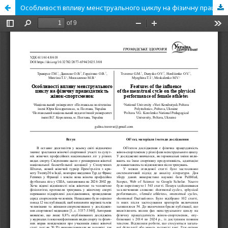
Особливості впливу менструального циклу на фізичну працездатність жінок-спортсменок