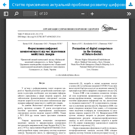
Статтю присвячено актуальній проблемі розвитку цифрової компетентності у майбутніх лікарів. Розглянуто розроблену структурно-логічну схему формування цифрових компетенцій у студентів медичних ВНЗ. Представлено досвід упровадження інноваційних освітніх ком