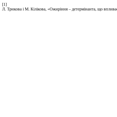
[1]
Л. Трнкова і М. Кілікова, «Ожиріння – детермінанта, що вплива