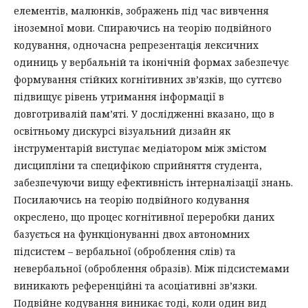
елементів, малюнків, зображень під час вивчення
іноземної мови. Спираючись на теорію подвійного
кодування, одночасна репрезентація лексичних
одиниць у вербальній та іконічній формах забезпечує
формування стійких когнітивних зв’язків, що суттєво
підвищує рівень утримання інформації в
довготривалій пам’яті. У дослідженні вказано, що в
освітньому дискурсі візуальний дизайн як
інструментарій виступає медіатором між змістом
дисципліни та специфікою сприйняття студента,
забезпечуючи вищу ефективність інтерналізації знань.
Посилаючись на теорію подвійного кодування
окреслено, що процес когнітивної переробки даних
базується на функціонуванні двох автономних
підсистем – вербальної (оброблення слів) та
невербальної (оброблення образів). Між підсистемами
виникають референційні та асоціативні зв’язки.
Подвійне кодування виникає тоді, коли один вид