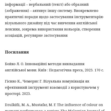
інформації – вербальний (текст) або образний
(зображення) – активує іншу систему. Виокремлено
практичні поради щодо застосування інструментарію
візуального дизайну під час вивчення англійської
лексики, зокрема використання кольорів, створення
асоціацій, регулярне застосування
Посилання
Бойко Л. О. Інноваційні методи викладання
англійської мови. Київ : Педагогічна преса, 2023. 170 с.
Гієнко К., Чемерис Г. Візуальна комунікація як
ефективний інструмент взаємодії з користувачем у
просторі. 2023.
Dzulkifli, M. A., Mustafar, M. F. The influence of colour on
memory performance: a review. The Malaysian Journal of