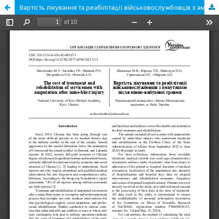
Вартість лікування та реабілітації військовослужбовців з ампутацією після мінно-вибухової травми