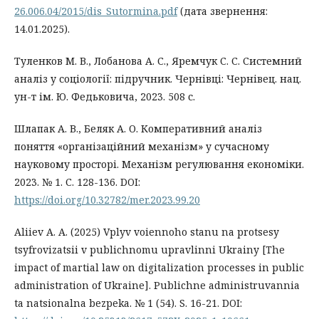
26.006.04/2015/dis_Sutormina.pdf
(дата звернення:
14.01.2025).
Туленков М. В., Лобанова А. С., Яремчук С. С. Системний
аналіз у соціології: підручник. Чернівці: Чернівец. нац.
ун-т ім. Ю. Федьковича, 2023. 508 с.
Шлапак А. В., Беляк А. О. Комперативний аналіз
поняття «організаційний механізм» у сучасному
науковому просторі. Механізм регулювання економіки.
2023. № 1. С. 128-136. DOI:
https://doi.org/10.32782/mer.2023.99.20
Aliiev A. A. (2025) Vplyv voiennoho stanu na protsesy
tsyfrovizatsii v publichnomu upravlinni Ukrainy [The
impact of martial law on digitalization processes in public
administration of Ukraine]. Publichne administruvannia
ta natsionalna bezpeka. № 1 (54). S. 16-21. DOI: