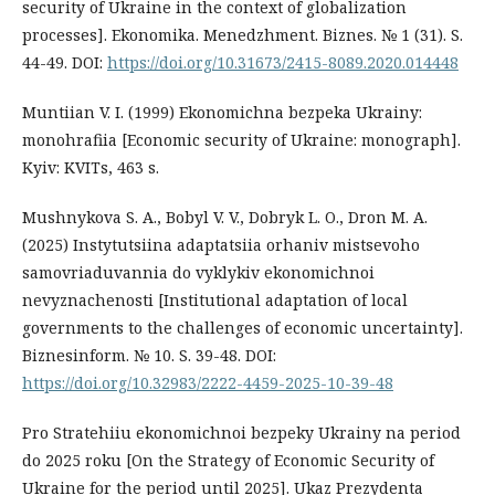
security of Ukraine in the context of globalization
processes]. Ekonomika. Menedzhment. Biznes. № 1 (31). S.
44-49. DOI:
https://doi.org/10.31673/2415-8089.2020.014448
Muntiian V. I. (1999) Ekonomichna bezpeka Ukrainy:
monohrafiia [Economic security of Ukraine: monograph].
Kyiv: KVITs, 463 s.
Mushnykova S. A., Bobyl V. V., Dobryk L. O., Dron M. A.
(2025) Instytutsiina adaptatsiia orhaniv mistsevoho
samovriaduvannia do vyklykiv ekonomichnoi
nevyznachenosti [Institutional adaptation of local
governments to the challenges of economic uncertainty].
Biznesinform. № 10. S. 39-48. DOI:
https://doi.org/10.32983/2222-4459-2025-10-39-48
Pro Stratehiiu ekonomichnoi bezpeky Ukrainy na period
do 2025 roku [On the Strategy of Economic Security of
Ukraine for the period until 2025]. Ukaz Prezydenta