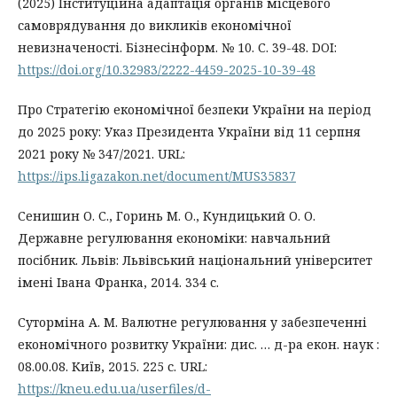
(2025) Інституційна адаптація органів місцевого
самоврядування до викликів економічної
невизначеності. Бізнесінформ. № 10. С. 39-48. DOI:
https://doi.org/10.32983/2222-4459-2025-10-39-48
Про Стратегію економічної безпеки України на період
до 2025 року: Указ Президента України від 11 серпня
2021 року № 347/2021. URL:
https://ips.ligazakon.net/document/MUS35837
Сенишин О. С., Горинь М. О., Кундицький О. О.
Державне регулювання економіки: навчальний
посібник. Львів: Львівський національний університет
імені Івана Франка, 2014. 334 с.
Суторміна А. М. Валютне регулювання у забезпеченні
економічного розвитку України: дис. … д-ра екон. наук :
08.00.08. Київ, 2015. 225 с. URL:
https://kneu.edu.ua/userfiles/d-