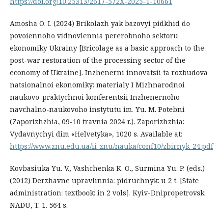
https://doi.org/10.25313/2617-572X-2025-1-10661
Amosha O. I. (2024) Brikolazh yak bazovyi pidkhid do
povoiennoho vidnovlennia pererobnoho sektoru
ekonomiky Ukrainy [Bricolage as a basic approach to the
post-war restoration of the processing sector of the
economy of Ukraine]. Inzhenerni innovatsii ta rozbudova
natsionalnoi ekonomiky: materialy I Mizhnarodnoi
naukovo-praktychnoi konferentsii Inzhenernoho
navchalno-naukovoho instytutu im. Yu. M. Potebni
(Zaporizhzhia, 09-10 travnia 2024 r.). Zaporizhzhia:
Vydavnychyi dim «Helvetyka», 1020 s. Available at:
https://www.znu.edu.ua/ii_znu/nauka/conf10/zbirnyk_24.pdf
Kovbasiuka Yu. V., Vashchenka K. O., Surmina Yu. P. (eds.)
(2012) Derzhavne upravlinnia: pidruchnyk: u 2 t. [State
administration: textbook: in 2 vols]. Kyiv-Dnipropetrovsk:
NADU, T. 1. 564 s.