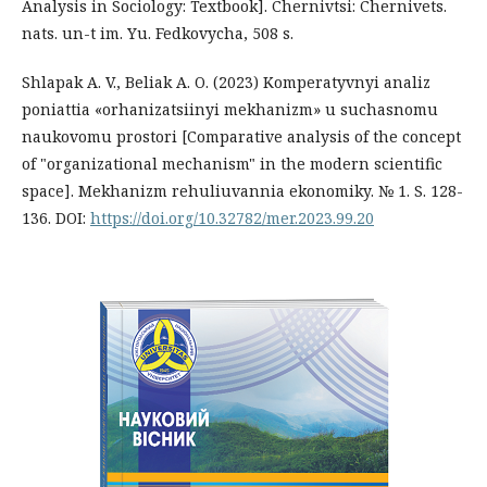
Analysis in Sociology: Textbook]. Chernivtsi: Chernivets.
nats. un-t im. Yu. Fedkovycha, 508 s.
Shlapak A. V., Beliak A. O. (2023) Komperatyvnyi analiz
poniattia «orhanizatsiinyi mekhanizm» u suchasnomu
naukovomu prostori [Comparative analysis of the concept
of "organizational mechanism" in the modern scientific
space]. Mekhanizm rehuliuvannia ekonomiky. № 1. S. 128-
136. DOI:
https://doi.org/10.32782/mer.2023.99.20