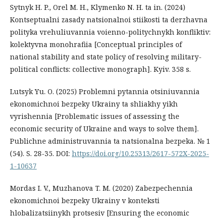
Sytnyk H. P., Orel M. H., Klymenko N. H. ta in. (2024)
Kontseptualni zasady natsionalnoi stiikosti ta derzhavna
polityka vrehuliuvannia voienno-politychnykh konfliktiv:
kolektyvna monohrafiia [Conceptual principles of
national stability and state policy of resolving military-
political conflicts: collective monograph]. Kyiv. 358 s.
Lutsyk Yu. O. (2025) Problemni pytannia otsiniuvannia
ekonomichnoi bezpeky Ukrainy ta shliakhy yikh
vyrishennia [Problematic issues of assessing the
economic security of Ukraine and ways to solve them].
Publichne administruvannia ta natsionalna bezpeka. № 1
(54). S. 28-35. DOI:
https://doi.org/10.25313/2617-572X-2025-
1-10637
Mordas I. V., Muzhanova T. M. (2020) Zabezpechennia
ekonomichnoi bezpeky Ukrainy v konteksti
hlobalizatsiinykh protsesiv [Ensuring the economic