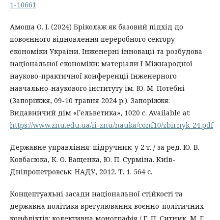
1-10661
Амоша О. І. (2024) Бріколаж як базовий підхід до
повоєнного відновлення переробного сектору
економіки України. Інженерні інновації та розбудова
національної економіки: матеріали І Міжнародної
науково-практичної конференції Інженерного
навчально-наукового інституту ім. Ю. М. Потебні
(Запоріжжя, 09-10 травня 2024 р.). Запоріжжя:
Видавничий дім «Гельветика», 1020 с. Available at:
https://www.znu.edu.ua/ii_znu/nauka/conf10/zbirnyk_24.pdf
Державне управління: підручник: у 2 т. / за ред. Ю. В.
Ковбасюка, К. О. Ващенка, Ю. П. Сурміна. Київ-
Дніпропетровськ: НАДУ, 2012. Т. 1. 564 с.
Концептуальні засади національної стійкості та
державна політика врегулювання воєнно-політичних
конфліктів: колективна монографія / Г. П. Ситник, М. Г.