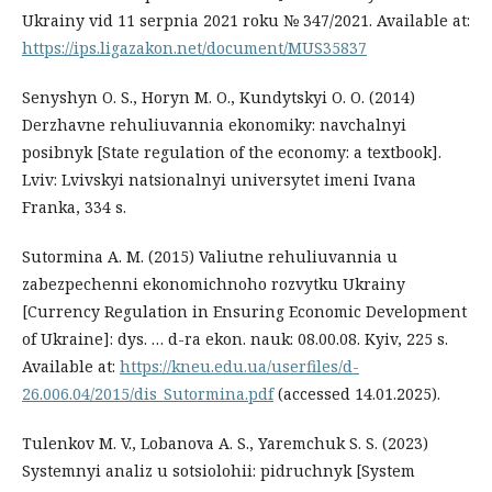
Ukrainy vid 11 serpnia 2021 roku № 347/2021. Available at:
https://ips.ligazakon.net/document/MUS35837
Senyshyn O. S., Horyn M. O., Kundytskyi O. O. (2014)
Derzhavne rehuliuvannia ekonomiky: navchalnyi
posibnyk [State regulation of the economy: a textbook].
Lviv: Lvivskyi natsionalnyi universytet imeni Ivana
Franka, 334 s.
Sutormina A. M. (2015) Valiutne rehuliuvannia u
zabezpechenni ekonomichnoho rozvytku Ukrainy
[Currency Regulation in Ensuring Economic Development
of Ukraine]: dys. … d-ra ekon. nauk: 08.00.08. Kyiv, 225 s.
Available at:
https://kneu.edu.ua/userfiles/d-
26.006.04/2015/dis_Sutormina.pdf
(accessed 14.01.2025).
Tulenkov M. V., Lobanova A. S., Yaremchuk S. S. (2023)
Systemnyi analiz u sotsiolohii: pidruchnyk [System