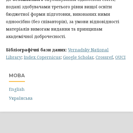
подані здобувачами третього рівня вищої освіти
бюджетної форми підготовки, виконаних ними
одноосібно (без співавторів), за умови відповідності
матеріалів вимогам видання та принципам
академічної доброчесності.
Бібліографічні бази даних:
Vernadsky National
Library
;
Index Copernicus
;
Google Scholar
,
Crossref
,
OUCI
МОВА
English
Українська