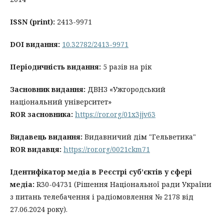
ISSN
(print):
2413-9971
DOI видання:
10.32782/2413-9971
Періодичність видання:
5 разів на рік
Засновник видання:
ДВНЗ «Ужгородський
національний університет»
ROR засновника:
https://ror.org/01x3jjv63
Видавець видання:
Видавничий дім "Гельветика"
ROR видавця:
https://ror.org/0021ckm71
Ідентифікатор медіа в Реєстрі суб’єктів у сфері
медіа:
R30-04731 (Рішення Національної ради України
з питань телебачення і радіомовлення № 2178 від
27.06.2024 року).