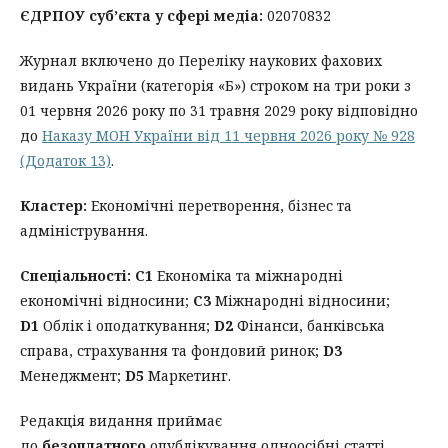
ЄДРПОУ суб’єкта у сфері медіа:
02070832
Журнал включено до Переліку наукових фахових
видань України (категорія «Б») строком на три роки з
01 червня 2026 року по 31 травня 2029 року відповідно
до
Наказу МОН України від 11 червня 2026 року № 928
(Додаток 13)
.
Кластер:
Економічні перетворення, бізнес та
адміністрування.
Спеціальності:
С1
Економіка та міжнародні
економічні відносини;
C3
Міжнародні відносини;
D1
Облік і оподаткування;
D2
Фінанси, банківська
справа, страхування та фондовий ринок;
D3
Менеджмент;
D5
Маркетинг.
Редакція видання приймає
до
безоплатного
опублікування одноосібні статті,