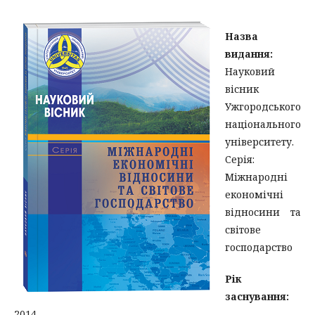
Назва
видання:
Науковий
вісник
Ужгородського
національного
університету.
Серія:
Міжнародні
економічні
відносини та
світове
господарство
Рік
заснування:
2014