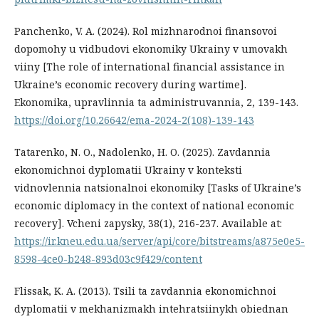
Panchenko, V. A. (2024). Rol mizhnarodnoi finansovoi
dopomohy u vidbudovi ekonomiky Ukrainy v umovakh
viiny [The role of international financial assistance in
Ukraine’s economic recovery during wartime].
Ekonomika, upravlinnia ta administruvannia, 2, 139-143.
https://doi.org/10.26642/ema-2024-2(108)-139-143
Tatarenko, N. O., Nadolenko, H. O. (2025). Zavdannia
ekonomichnoi dyplomatii Ukrainy v konteksti
vidnovlennia natsionalnoi ekonomiky [Tasks of Ukraine’s
economic diplomacy in the context of national economic
recovery]. Vcheni zapysky, 38(1), 216-237. Available at:
https://ir.kneu.edu.ua/server/api/core/bitstreams/a875e0e5-
8598-4ce0-b248-893d03c9f429/content
Flissak, K. A. (2013). Tsili ta zavdannia ekonomichnoi
dyplomatii v mekhanizmakh intehratsiinykh obiednan