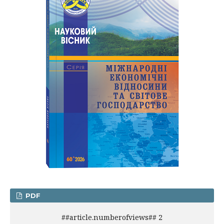
PDF
##article.numberofviews## 2