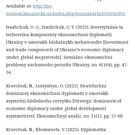
Available at:
http://tnv-
econom.ksauniv.ks.ua/index.php/journal/article/view/691
Ivashchuk, O. O., Ivashchuk, O. V. (2023). Investytsiina ta
torhovelna komponenty ekonomichnoi dyplomatii
Ukrainy v umovakh hlobalnykh mehatrendiv [Investment
and trade components of Ukraine’s economic diplomacy
under global megatrends]. Sotsialno-ekonomichni
problemy suchasnoho periodu Ukrainy, no. 6(164), pp. 47-
54.
Kravchuk, N., Lutsyshyn, O. (2021). Stratehichni
dominanty ekonomichnoi dyplomatii v umovakh
asymetrii hlobalnoho rozvytku [Strategic dominants of
economic diplomacy under global development
asymmetries]. Ekonomichnyi analiz, no. 31(1), pp. 57-68.
Kravchuk, N., Khomanets, V. (2025). Dyplomatiia