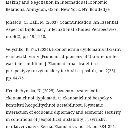
Making and Negotiation in International Economic
Relations. Abingdon, Oxon; New York, NY: Routledge.
Jonsson, C., Hall, M. (2003). Communication: An Essential
Aspect of Diplomacy. International Studies Perspectives,
no. 4(2), pp. 195-210.
Velychko, K. Yu. (2024). Ekonomichna dyplomatiia Ukrainy
v umovakh viiny [Economic diplomacy of Ukraine under
wartime conditions]. Ekonomichna stratehiia i
perspektyvy rozvytku sfery torhivli ta posluh, no. 2(36),
pp. 64-76.
Hrushchynska, N. (2025). Systemna vzaiemodiia
ekonomichnoi dyplomatii ta ekonomichnoi bezpeky v
konteksti heopolitychnoi nestabilnosti [Systemic
interaction of economic diplomacy and economic security
in conditions of geopolitical instability]. Tavriiskyi
naukovyi visnyk. Seriia: Ekonomika, no. 24, pp. 384-391.