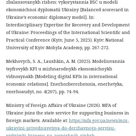
zbalansovanykh rishen: vykorystannia BSC u modeli
ekonomichnoi dyplomatii Ukrainy [Balanced scorecard in
Ukraine’s economic diplomacy model]. In:
Interdisciplinary Expertise for Recovery and Development
of Ukraine: Proceedings of the International Scientific and
Practical Conference (Kyiv, June 5, 2025). Kyiv: National
University of Kyiv-Mohyla Academy, pp. 267-272.
Mekhovych, S. A., Laushkin, A. M. (2025). Modeliuvannia
tsyfrovykh KPI u mizhnarodnykh ekonomichnykh
vidnosynakh [Modeling digital KPIs in international
economic relations]. Enerhozberezhennia, enerhetyka,
enerhoaudyt, no. 4(207), pp. 74-94.
Ministry of Foreign Affairs of Ukraine (2026). MFA of
Ukraine joins the state service for supporting business in
foreign markets. Available at:
https://mfa.gov.ua/news/mzs-
ukrayini-priyednuyetsya-do-derzhavnogo-servisu-
pidtrimki-biznesu-na-zovnishnih-rinkah