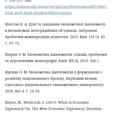
С. 216-237. URL:
https://ir.kneu.edu.ua/server/api/core/bitstreams/a875e0e5-
8598-4ce0-b248-893d03c9f429/content
Фліссак К. А. Цілі та завдання економічної дипломатії
в механізмах інтеграційних об’єднань. Актуальні
проблеми міжнародних відносин. 2013. Вип. 116 (ч. II).
С. 67–72.
Шаров О. М. Економічна дипломатія: основи, проблеми
та перспективи: монографія. Київ: НІСД, 2019. 560 с.
Яценко О. М. Економічна дипломатія у формуванні і
розвитку національного бренду. Науковий вісник
Одеського національного економічного університету.
2020. №3-4. С. 14-30.
Bayne, N., Woolcock, S. (2017). What is Economic
Diplomacy? In: The New Economic Diplomacy: Decision-