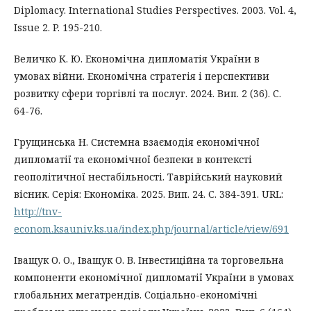
Diplomacy. International Studies Perspectives. 2003. Vol. 4,
Issue 2. P. 195-210.
Величко К. Ю. Економічна дипломатія України в
умовах війни. Економічна стратегія і перспективи
розвитку сфери торгівлі та послуг. 2024. Вип. 2 (36). С.
64-76.
Грущинська Н. Системна взаємодія економічної
дипломатії та економічної безпеки в контексті
геополітичної нестабільності. Таврійський науковий
вісник. Серія: Економіка. 2025. Вип. 24. С. 384-391. URL:
http://tnv-
econom.ksauniv.ks.ua/index.php/journal/article/view/691
Іващук О. О., Іващук О. В. Інвестиційна та торговельна
компоненти економічної дипломатії України в умовах
глобальних мегатрендів. Соціально-економічні