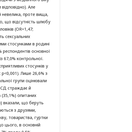
ки відповідно). Але
й невелика, проте вища,
но, що відсутність шлюбу
овіків (OR=1,47;
сть сексуальних
ми стосунками в родині
1% респондентів основної
із 67,0% контрольної.
приятливих стосунків у
 р<0,001). Лише 26,6% з
ольної групи оцінювали
и СД страждає й
 (35,1%) опитаних
и) вказали, що беруть
аються з друзями,
кву, товариства, гуртки
до цього, в основній