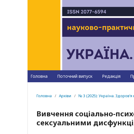
Головна
Поточний випуск
Редакція
П
Головна
/
Архіви
/
№ 3 (2025): Україна. Здоров’я 
Вивчення соціально-психо
сексуальними дисфункці