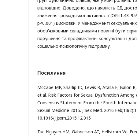
групі було значно більше, ніж у контрольній: 1
відповідно. Доведено, що наявність СД дост
зниження громадської активності (OR=1,43; 95
р<0,001).Висновки. У менеджменті сексуальних
обов’язковими складниками повинні бути скрині
порушення та профілактичні консультації і до
соціально-психологічну підтримку.
Посилання
McCabe MP, Sharlip ID, Lewis R, Atalla E, Balon R
et.al. Risk Factors for Sexual Dysfunction Amon
Consensus Statement From the Fourth Internatio
Sexual Medicine 2015. J Sex Med. 2016 Feb;13(2):1
10.1016/j.jsxm.2015.12.015
Tue Nguyen HM, Gabrielson AT, Hellstrom WJ. Erec