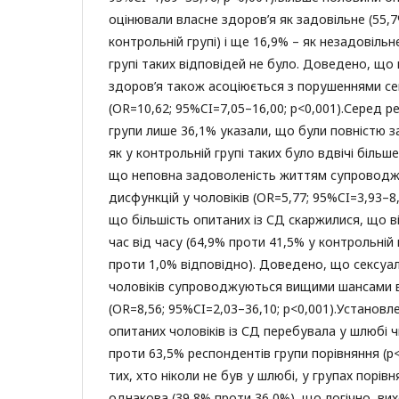
оцінювали власне здоров’я як задовільне (55,
контрольній групі) і ще 16,9% – як незадовільн
групі таких відповідей не було. Доведено, що
здоров’я також асоціюється з порушеннями се
(OR=10,62; 95%CI=7,05–16,00; р<0,001).Серед 
групи лише 36,1% указали, що були повністю з
як у контрольній групі таких було вдвічі більш
що неповна задоволеність життям супроводж
дисфункцій у чоловіків (OR=5,77; 95%CI=3,93–8,
що більшість опитаних із СД скаржилися, що 
час від часу (64,9% проти 41,5% у контрольній 
проти 1,0% відповідно). Доведено, що сексуал
чоловіків супроводжуються вищими шансами в
(OR=8,56; 95%CI=2,03–36,10; р<0,001).Установ
опитаних чоловіків із СД перебувала у шлюбі ч
проти 63,5% респондентів групи порівняння (р
тих, хто ніколи не був у шлюбі, у групах порів
однакова (39,8% проти 36,0%), що логічно, вих