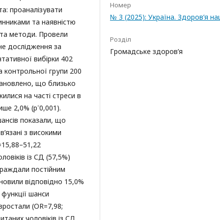
Номер
а: проаналізувати
№ 3 (2025): Україна. Здоров’я нац
инниками та наявністю
 та методи. Провели
Розділ
не дослідження за
Громадське здоров’я
тативної вибірки 402
а контрольної групи 200
тановлено, що близько
илися на часті стреси в
ише 2,0% (р˂0,001).
ансів показали, що
ов’язані з високими
=15,88–51,22
ловіків із СД (57,5%)
страждали постійним
ановили відповідно 15,0%
 функції шанси
зростали (OR=7,98;
итаних чоловіків із СД