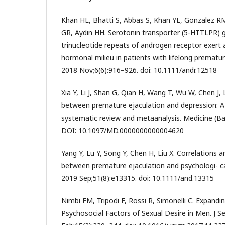
Khan HL, Bhatti S, Abbas S, Khan YL, Gonzalez 
GR, Aydin HH. Serotonin transporter (5-HTTLPR)
trinucleotide repeats of androgen receptor exert 
hormonal milieu in patients with lifelong prematur
2018 Nov;6(6):916–926. doi: 10.1111/andr.12518
Xia Y, Li J, Shan G, Qian H, Wang T, Wu W, Chen J, 
between premature ejaculation and depression: 
systematic review and metaanalysis. Medicine (Ba
DOI: 10.1097/MD.0000000000004620
Yang Y, Lu Y, Song Y, Chen H, Liu X. Correlations an
between premature ejaculation and psychologi- cal
2019 Sep;51(8):e13315. doi: 10.1111/and.13315
Nimbi FM, Tripodi F, Rossi R, Simonelli C. Expandin
Psychosocial Factors of Sexual Desire in Men. J 