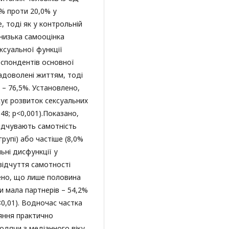
7% проти 20,0% у
е, тоді як у контрольній
 низька самооцінка
ксуальної функції
респондентів основної
адоволені життям, тоді
е – 76,5%. Установлено,
ує розвиток сексуальних
48; р<0,001).Показано,
відчувають самотність
групі) або частіше (8,0%
ьні дисфункції у
ідчуття самотності
лено, що лише половина
и мала партнерів – 54,2%
<0,01). Водночас частка
няння практично
одячи з медіанного віку