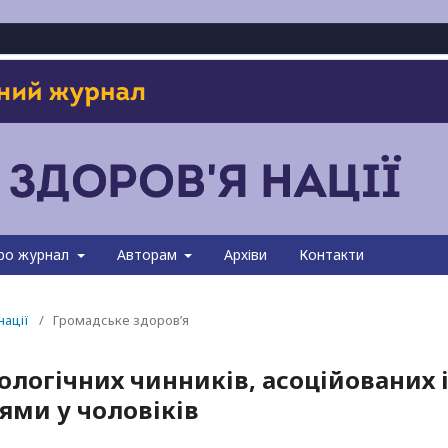
ро журнал
Авторам
Архіви
Контакти
нації
/
Громадське здоров’я
логічних чинників, асоційованих і
ями у чоловіків