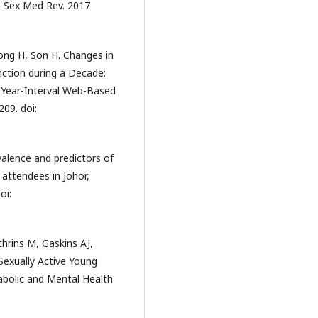
. Sex Med Rev. 2017
ong H, Son H. Changes in
nction during a Decade:
0-Year-Interval Web-Based
09. doi:
valence and predictors of
c attendees in Johor,
oi:
hrins M, Gaskins AJ,
 Sexually Active Young
bolic and Mental Health