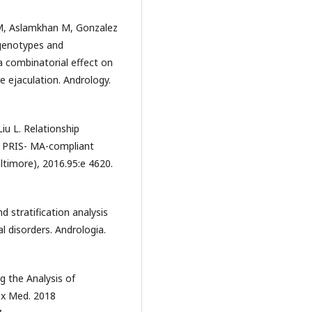
RM, Aslamkhan M, Gonzalez
 genotypes and
a combinatorial effect on
e ejaculation. Andrology.
Liu L. Relationship
A PRIS- MA-compliant
ltimore), 2016.95:e 4620.
d stratification analysis
 disorders. Andrologia.
g the Analysis of
Sex Med. 2018