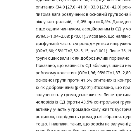
опитаних (34,0 [27,0–41,0] і 33,0 [27,0–42,0] ро
питома вага розлучених в основній групі хоча 
ніж у контрольній, – 6,0% проти 0,5%. Доведе
є ще одним чинником, асоційованим із СД у чол
95%CI=1,04–2,08; р<0,01).З’ясовано, що наявні
дисфункцій часто супроводжується напружени
(OR=3,60; 95%CI=2,52–5,15; р<0,001). Лише 36,
групи оцінювали їх як доброзичливі порівняно 
Показано, що наявність СД збільшує шанси нес
робочому колективі (OR=1,96; 95%CI=1,37–2,80;
основної групи проти 41,5% опитаних із контр
їх як доброзичливі (р<0,001).З’ясовано, що пр
залученість у громадське життя. Лише третина
чоловіків із СД (проти 43,5% контрольної груп
активну участь у громадському житті: зустріч
родиною, відвідують громадські зібрання, цер
тощо. І навпаки, таких, що зовсім не залучені 