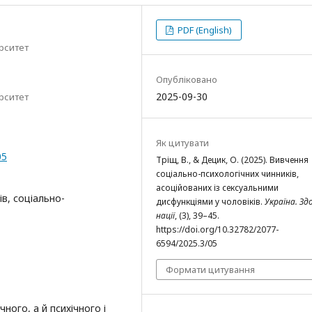
PDF (English)
рситет
Опубліковано
2025-09-30
рситет
Як цитувати
05
Тріщ, В., & Децик, О. (2025). Вивчення
соціально-психологічних чинників,
асоційованих із сексуальними
ів, соціально-
дисфункціями у чоловіків.
Україна. Зд
нації
, (3), 39–45.
https://doi.org/10.32782/2077-
6594/2025.3/05
Формати цитування
ного, а й психічного і