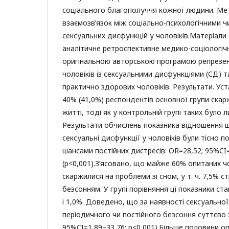
соціального благополуччя кожної людини. Мет
взаємозв’язок між соціально-психологічними ч
сексуальних дисфункцій у чоловіків.Матеріали
аналітичне ретроспективне медико-соціологіч
оригінальною авторською програмою репрезен
чоловіків із сексуальними дисфункціями (СД) т
практично здорових чоловіків. Результати. Ус
40% (41,0%) респондентів основної групи скарж
житті, тоді як у контрольній групі таких було л
Результати обчислень показника відношення ш
сексуальні дисфункції у чоловіків були тісно п
шансами постійних дистресів: OR=28,52; 95%CI
(р<0,001).З’ясовано, що майже 60% опитаних чо
скаржилися на проблеми зі сном, у т. ч. 7,5% 
безсонням. У групі порівняння ці показники ст
і 1,0%. Доведено, що за наявності сексуальної
періодичного чи постійного безсоння суттєво 
95%CI=1,89–33,76; р<0,001).Більше половини оп