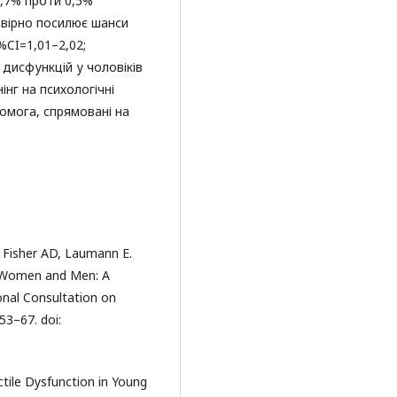
3,7% проти 0,5%
овірно посилює шанси
%CI=1,01–2,02;
 дисфункцій у чоловіків
нг на психологічні
помога, спрямовані на
, Fisher AD, Laumann E.
g Women and Men: A
nal Consultation on
53–67. doi:
tile Dysfunction in Young