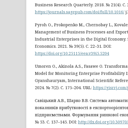
Business Research Quarterly. 2018. № 21(4). С. 
https://journals.sagepub.com/doi/full/10.1016/
j
Pyroh O., Prokopenko M., Chernobay L., Kovalenk
Management of Business Processes and Export-
Industrial Enterprises in the Digital Economy.
Economics. 2021. № 39(5). С. 22–31. DOI:
https://doi.org/10.25115/eea.v39i5.5204
Umoren O., Akinola A.S., Fasawe O. Transformat
Model for Monitoring Enterprise Profitabilit
Gyanshauryam, International Scientific Refer
2024. № 7(2). С. 175–204. URL:
https://gisrrj.co
Савіцький А.В., Шарко В.В. Система автомат
показників прибутковості в експортоорієнт
підприємствами. Формування ринкової еконо
№ 53. С. 137–145. DOI:
http://dx.doi.org/10.3097