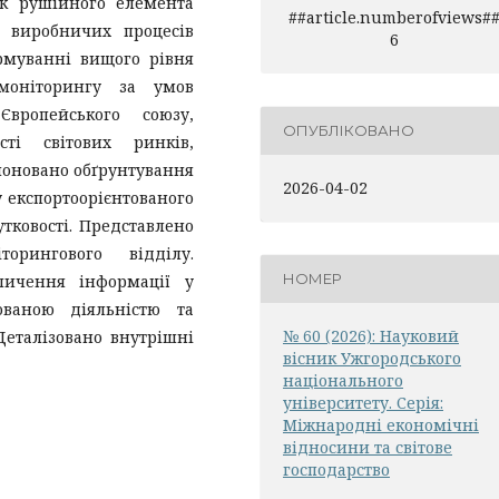
як рушійного елемента
##article.numberofviews#
в виробничих процесів
6
рмуванні вищого рівня
 моніторингу за умов
вропейського союзу,
ОПУБЛІКОВАНО
сті світових ринків,
оновано обґрунтування
2026-04-02
 експортоорієнтованого
тковості. Представлено
орингового відділу.
НОМЕР
пичення інформації у
тованою діяльністю та
№ 60 (2026): Науковий
Деталізовано внутрішні
вісник Ужгородського
національного
університету. Серія:
Міжнародні економічні
відносини та світове
господарство