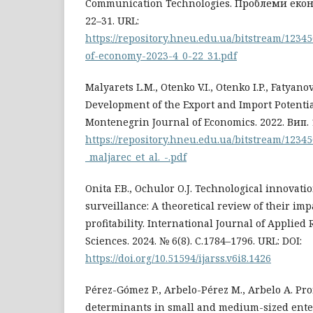
Communication Technologies. Проблеми економ
22–31. URL:
https://repository.hneu.edu.ua/bitstream/1234
of-economy-2023-4_0-22_31.pdf
Malyarets L.M., Otenko V.I., Otenko I.P., Fatyan
Development of the Export and Import Potentia
Montenegrin Journal of Economics. 2022. Вип. 1
https://repository.hneu.edu.ua/bitstream/12345
_maljarec_et_al._-.pdf
Onita F.B., Ochulor O.J. Technological innovati
surveillance: A theoretical review of their im
profitability. International Journal of Applied 
Sciences. 2024. № 6(8). С.1784–1796. URL: DOI:
https://doi.org/10.51594/ijarss.v6i8.1426
Pérez-Gómez P., Arbelo-Pérez M., Arbelo A. Prof
determinants in small and medium-sized enter