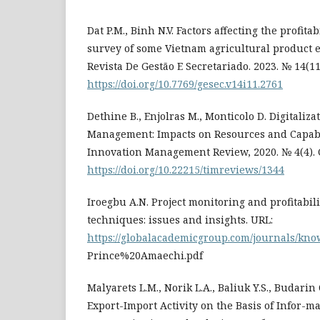
Dat P.M., Binh N.V. Factors affecting the profitab
survey of some Vietnam agricultural product e
Revista De Gestão E Secretariado. 2023. № 14(11
https://doi.org/10.7769/gesec.v14i11.2761
Dethine B., Enjolras M., Monticolo D. Digitaliz
Management: Impacts on Resources and Capabi
Innovation Management Review, 2020. № 4(4). С
https://doi.org/10.22215/timreviews/1344
Iroegbu A.N. Project monitoring and profitabil
techniques: issues and insights. URL:
https://globalacademicgroup.com/journals/kn
Prince%20Amaechi.pdf
Malyarets L.M., Norik L.A., Baliuk Y.S., Budari
Export-Import Activity on the Basis of Infor-m