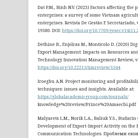
Dat P.M., Binh N.V. (2023) Factors affecting the p
enterprises: a survey of some Vietnam agricul
enterprises. Revista De Gestão E Secretariado, v
19380. DOI:
https://doi.org/10.7769/gesec.v14i11
Dethine B., Enjolras M., Monticolo D. (2020) Di
Export Management: Impacts on Resources and 
Technology Innovation Management Review, vol.
https://doi.org/10.22215/timreview/1344
Iroegbu A.N. Project monitoring and profitabil
techniques: issues and insights. Available at:
https://globalacademicgroup.com/journals/
knowledge%20review/Prince%20Amaechi.pdf
Malyarets L.M., Norik L.A., Baliuk Y.S., Budarin 
Development of Export-Import Activity on the 
Communication Technologies. Проблеми екон