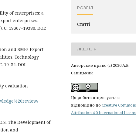
РОЗДІЛ
ility of enterprises: a
xport enterprises.
Статті
). С. 19367–19380. DOI:
ation and SMEs Export
ЛІЦЕНЗІЯ
lities. Technology
. 19–34. DOI:
Авторське право (c) 2026 А.В.
Савіцький
ity evaluation
Ця робота ліцензується
owledge%20review/
відповідно до
Creative Common
Attribution 4.0 International Licen
n O.S. The Development of
ation and