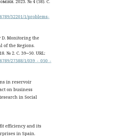
іки. 2023. № 4 (58). С.
56789/32201/1/problems-
ov D. Monitoring the
l of the Regions.
8. № 2. С. 39‒50. URL:
6789/27388/1/039_-_050_-
ons in reservoir
pact on business
Research in Social
it efficiency and its
prises in Spain.