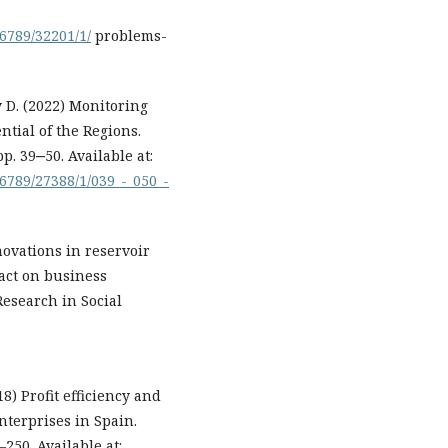
6789/32201/1/
problems-
ov D. (2022) Monitoring
tial of the Regions.
p. 39‒50. Available at:
6789/27388/1/039_-_050_-
nnovations in reservoir
pact on business
Research in Social
8) Profit efficiency and
terprises in Spain.
250. Available at: