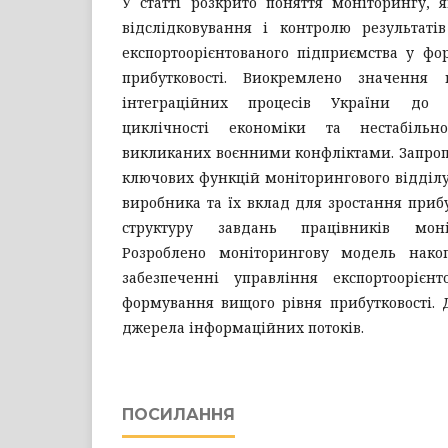
У статті розкрито поняття моніторингу, 
відслідковування і контролю результаті
експортоорієнтованого підприємства у фо
прибутковості. Виокремлено значення
інтеграційних процесів України до Є
циклічності економіки та нестабільно
викликаних воєнними конфліктами. Запроп
ключових функцій моніторингового відділу
виробника та їх вклад для зростання прибу
структуру завдань працівників моніт
Розроблено моніторингову модель нако
забезпеченні управління експортоорієн
формування вищого рівня прибутковості. 
джерела інформаційних потоків.
ПОСИЛАННЯ