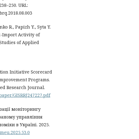
238–250. URL:
.brq.2018.08.003
o R., Papizh Y., Syta Y.
Import Activity of
 Studies of Applied
ion Initiative Scorecard
y Improvement Programs.
eed Research Journal.
m/paper/GISRRJ247227.pdf
изації моніторингу
ованому управління
міки в Україні. 2025.
0/meu.2025.53.0