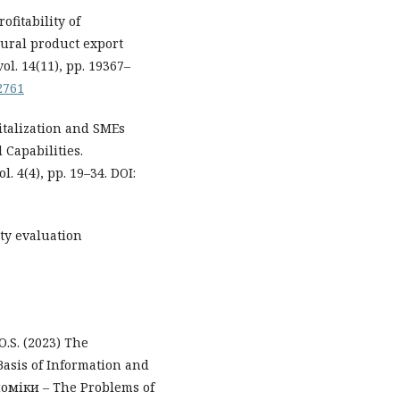
rofitability of
tural product export
ol. 14(11), pp. 19367–
.2761
gitalization and SMEs
Capabilities.
 4(4), pp. 19–34. DOI:
ity evaluation
O.S. (2023) The
Basis of Information and
оміки – The Problems of