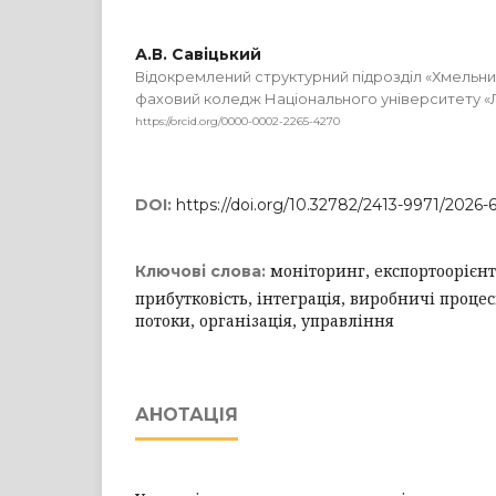
А.В. Савіцький
Відокремлений структурний підрозділ «Хмельни
фаховий коледж Національного університету «Л
https://orcid.org/0000-0002-2265-4270
DOI:
https://doi.org/10.32782/2413-9971/2026-
моніторинг, експортоорієн
Ключові слова:
прибутковість, інтеграція, виробничі проце
потоки, організація, управління
АНОТАЦІЯ