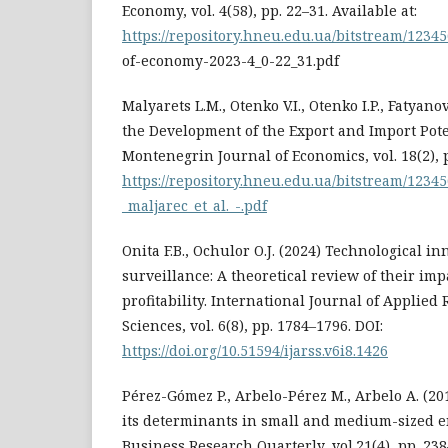
Economy, vol. 4(58), pp. 22–31. Available at:
https://repository.hneu.edu.ua/bitstream/12345
of-economy-2023-4_0-22_31.pdf
Malyarets L.M., Otenko V.I., Otenko I.P., Fatyan
the Development of the Export and Import Poten
Montenegrin Journal of Economics, vol. 18(2), p
https://repository.hneu.edu.ua/bitstream/12345
_maljarec_et_al._-.pdf
Onita F.B., Ochulor O.J. (2024) Technological i
surveillance: A theoretical review of their im
profitability. International Journal of Applied 
Sciences, vol. 6(8), pp. 1784–1796. DOI:
https://doi.org/10.51594/ijarss.v6i8.1426
Pérez-Gómez P., Arbelo-Pérez M., Arbelo A. (201
its determinants in small and medium-sized en
Business Research Quarterly, vol.21(4), pp. 238–