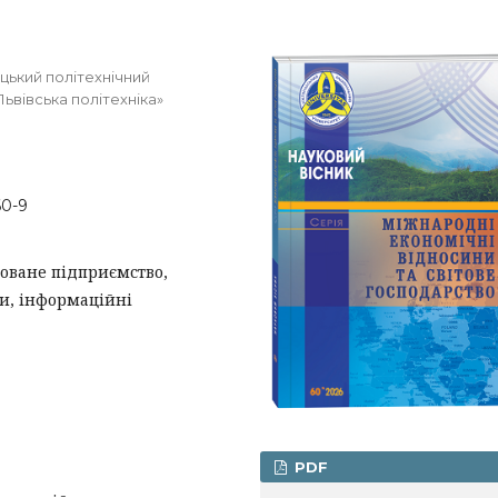
цький політехнічний
ьвівська політехніка»
60-9
товане підприємство,
си, інформаційні
PDF