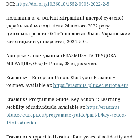
DOI:
https://doi.org/10.36818/1562-0905-2022-2-5
Польшина В. Я. Освітні міграційні настрої сучасної
української молоді після 24 лютого 2022 року:
дипломна робота: 054 «Соціологія». Львів: Український
католицький університет, 2024. 50 с.
Авторське анкетування «ERASMUS+ ТА ТРУДОВА
МІГРАЦІЯ», Google Forms, 38 відповідей.
Erasmus+ - European Union. Start your Erasmus+
journey. Available at:
https://erasmus-plus.ec.europa.eu/
Erasmus+ Programme Guide. Key Action 1: Learning
Mobility of Individuals. Available at:
https://erasmus-
plus.ec.europa.eu/programme-guide/part-b/key-action-
1/introduction
Erasmus+ support to Ukraine: four years of solidarity and