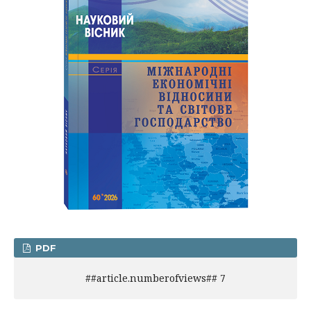
PDF
##article.numberofviews## 7