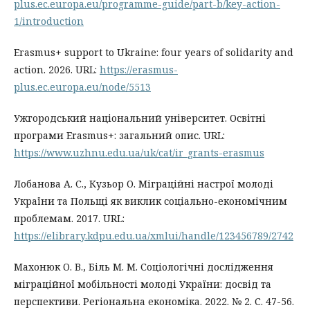
plus.ec.europa.eu/programme-guide/part-b/key-action-
1/introduction
Erasmus+ support to Ukraine: four years of solidarity and
action. 2026. URL:
https://erasmus-
plus.ec.europa.eu/node/5513
Ужгородський національний університет. Освітні
програми Erasmus+: загальний опис. URL:
https://www.uzhnu.edu.ua/uk/cat/ir_grants-erasmus
Лобанова А. С., Кузьор О. Міграційні настрої молоді
України та Польщі як виклик соціально-економічним
проблемам. 2017. URL:
https://elibrary.kdpu.edu.ua/xmlui/handle/123456789/2742
Махонюк О. В., Біль М. М. Соціологічні дослідження
міграційної мобільності молоді України: досвід та
перспективи. Регіональна економіка. 2022. № 2. С. 47-56.