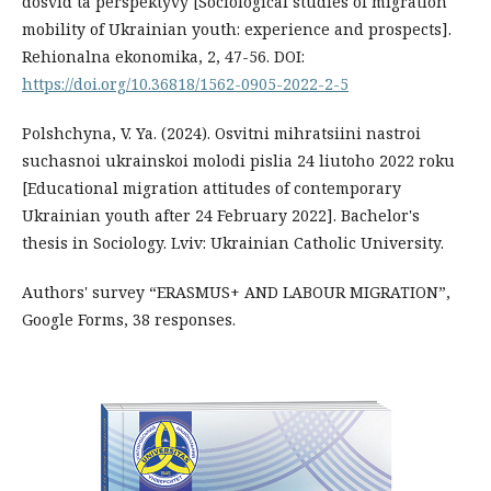
dosvid ta perspektyvy [Sociological studies of migration
mobility of Ukrainian youth: experience and prospects].
Rehionalna ekonomika, 2, 47-56. DOI:
https://doi.org/10.36818/1562-0905-2022-2-5
Polshchyna, V. Ya. (2024). Osvitni mihratsiini nastroi
suchasnoi ukrainskoi molodi pislia 24 liutoho 2022 roku
[Educational migration attitudes of contemporary
Ukrainian youth after 24 February 2022]. Bachelor's
thesis in Sociology. Lviv: Ukrainian Catholic University.
Authors' survey “ERASMUS+ AND LABOUR MIGRATION”,
Google Forms, 38 responses.