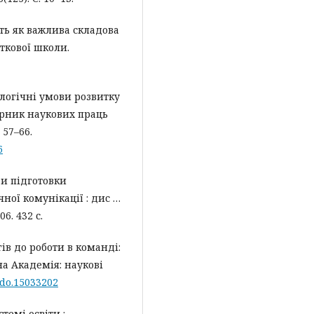
ть як важлива складова
ткової школи.
хологічні умови розвитку
ірник наукових праць
 57–66.
6
ди підготовки
ної комунікації : дис …
6. 432 с.
ів до роботи в команді:
на Академія: наукові
odo.15033202
темі освіти :