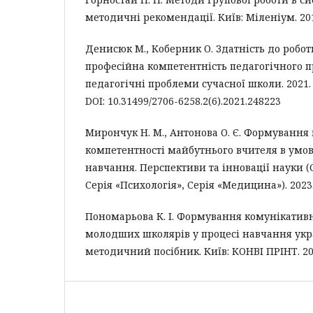
методичні рекомендації. Київ: Міленіум. 2017
Денисюк М., Коберник О. Здатність до робот
професійна компетентність педагогічного п
педагогічні проблеми сучасної школи. 2021. В
DOI: 10.31499/2706-6258.2(6).2021.248223
Мирончук Н. М., Антонова О. Є. Формування
компетентності майбутнього вчителя в умо
навчання. Перспективи та інновації науки (С
Серія «Психологія», Серія «Медицина»). 2023. 
Пономарьова К. І. Формування комунікативн
молодших школярів у процесі навчання укра
методичний посібник. Київ: КОНВІ ПРІНТ. 202