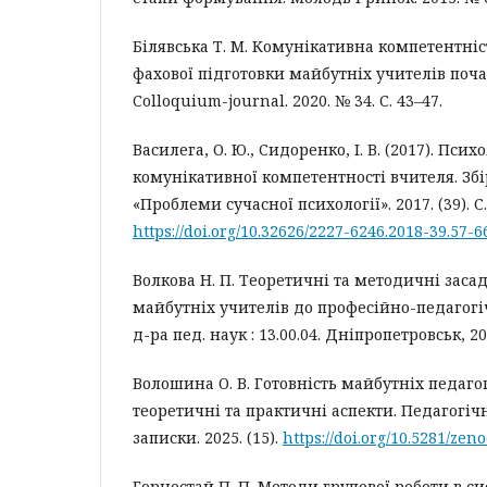
Білявська Т. М. Комунікативна компетентніс
фахової підготовки майбутніх учителів поча
Colloquium-journal. 2020. № 34. С. 43–47.
Василега, О. Ю., Сидоренко, І. В. (2017). Пси
комунікативної компетентності вчителя. Зб
«Проблеми сучасної психології». 2017. (39). С.
https://doi.org/10.32626/2227-6246.2018-39.57-6
Волкова Н. П. Теоретичні та методичні заса
майбутніх учителів до професійно-педагогіч
д-ра пед. наук : 13.00.04. Дніпропетровськ, 200
Волошина О. В. Готовність майбутніх педагог
теоретичні та практичні аспекти. Педагогіч
записки. 2025. (15).
https://doi.org/10.5281/zen
Горностай П. П. Методи групової роботи в сис