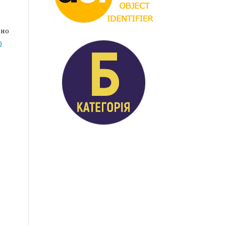
дно
0