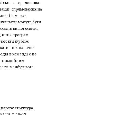
кільного середовища.
ацій, спрямованих на
ьності в межах
езультати можуть бути
ладів вищої освіти,
аційних програм
аємозв’язку між
ікативних навичок
одія в команді є не
мотиваційним
лості майбутнього
дагога: структура,
125). С. 10−13.