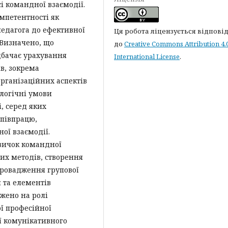
і командної взаємодії.
мпетентності як
педагога до ефективної
Ця робота ліцензується відпові
 Визначено, що
до
Creative Commons Attribution 4.
дбачає урахування
International License
.
в, зокрема
організаційних аспектів
логічні умови
, серед яких
співпрацю,
ої взаємодії.
вичок командної
их методів, створення
провадження групової
 та елементів
джено на ролі
ої професійної
ії комунікативного