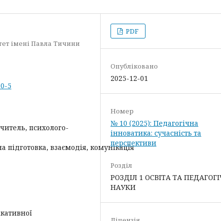
PDF
ет імені Павла Тичини
Опубліковано
2025-12-01
10-5
Номер
№ 10 (2025): Педагогічна
читель, психолого-
інноватика: сучасність та
перспективи
а підготовка, взаємодія, комунікація
Розділ
РОЗДІЛ 1 ОСВІТА ТА ПЕДАГОГІ
НАУКИ
ікативної
Ліцензія