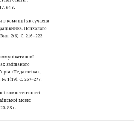
. 64 с.
и в команді як сучасна
рацівника. Психолого-
ип. 2(6). С. 216‒223.
 комунікативної
вах змішаного
ерія «Педагогіка»,
№ 1(19). С. 267–277.
ої компетентності
їнської мови:
0. 88 с.