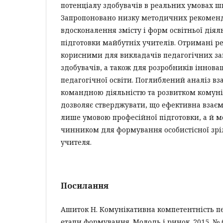
потенціалу здобувачів в реальних умовах ш
Запропоновано низку методичних рекоменд
вдосконалення змісту і форм освітньої діял
підготовки майбутніх учителів. Отримані р
корисними для викладачів педагогічних зак
здобувачів, а також для розробників іннов
педагогічної освіти. Поглиблений аналіз вз
командною діяльністю та розвитком комун
дозволяє стверджувати, що ефективна взаєм
лише умовою професійної підготовки, а й 
чинником для формування особистісної зрі
учителя.
Посилання
Ашиток Н. Комунікативна компетентність пе
етапи формування. Молодь і ринок. 2015. № 6(