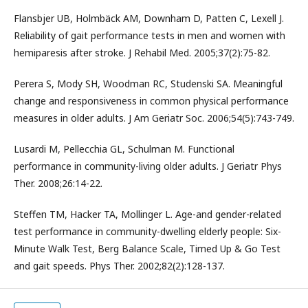
Flansbjer UB, Holmbäck AM, Downham D, Patten C, Lexell J.
Reliability of gait performance tests in men and women with
hemiparesis after stroke. J Rehabil Med. 2005;37(2):75-82.
Perera S, Mody SH, Woodman RC, Studenski SA. Meaningful
change and responsiveness in common physical performance
measures in older adults. J Am Geriatr Soc. 2006;54(5):743-749.
Lusardi M, Pellecchia GL, Schulman M. Functional
performance in community-living older adults. J Geriatr Phys
Ther. 2008;26:14-22.
Steffen TM, Hacker TA, Mollinger L. Age-and gender-related
test performance in community-dwelling elderly people: Six-
Minute Walk Test, Berg Balance Scale, Timed Up & Go Test
and gait speeds. Phys Ther. 2002;82(2):128-137.