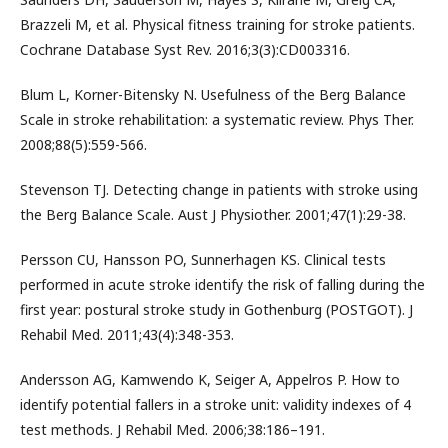
Brazzeli M, et al. Physical fitness training for stroke patients.
Cochrane Database Syst Rev. 2016;3(3):CD003316.
Blum L, Korner-Bitensky N. Usefulness of the Berg Balance
Scale in stroke rehabilitation: a systematic review. Phys Ther.
2008;88(5):559-566.
Stevenson TJ. Detecting change in patients with stroke using
the Berg Balance Scale. Aust J Physiother. 2001;47(1):29-38.
Persson CU, Hansson PO, Sunnerhagen KS. Clinical tests
performed in acute stroke identify the risk of falling during the
first year: postural stroke study in Gothenburg (POSTGOT). J
Rehabil Med. 2011;43(4):348-353.
Andersson AG, Kamwendo K, Seiger A, Appelros P. How to
identify potential fallers in a stroke unit: validity indexes of 4
test methods. J Rehabil Med. 2006;38:186–191.