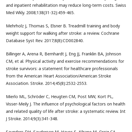
and inpatient rehabilitation may reduce long-term costs. Swiss
Med Wkly. 2008;138(31-32):459-465.
Mehrholz J, Thomas S, Elsner B. Treadmill training and body
weight support for walking after stroke: a review. Cochrane
Database Syst Rev. 2017;8(8):CD002840.
Billinger A, Arena R, Bernhardt J, Eng JJ, Franklin BA, Johnson
CM, et al. Physical activity and exercise recommendations for
stroke survivors: a statement for healthcare professionals
from the American Heart Association/American Stroke
Association. Stroke. 2014;45(8):2532-2553.
Mierlo ML, Schröder C, Heugten CM, Post MW, Kort PL,
Visser-Meily J. The influence of psychological factors on health
and related quality of life after stroke: a systematic review. Int
J Stroke. 2014;9(3):341-348.
Saunders DH, Sauderson M, Hayes S, Kilrane M, Greig CA,