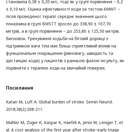
становила 0,38 ± 0,20 м/с, тоді як у групі порівняння – 0,2
± 0,10 м/с. Оцінка ефективності ходи за тестом 6MWT –
після проведеної терапії середнє значення цього
показника в групі BWSTT зросло до 338,90 ± 107,70
метрів, а в групі порівняння – до 253,80 ± 125,50 метрів.
Висновок. Тренування ходьби на біговій доріжці з
підтримкою ваги тіла має більш сприятливий вплив на
функціональне покращення (рівновагу, швидкість та
дистанцію ходи) у пацієнтів з ранньою фазою інсульту, як
порівняти з терапією ходи на звичайній поверхні.
Посилання
Katan M, Luft A. Global burden of stroke. Semin Neurol.
2018;38(2):208-211.
Mahler M, Züger K, Kaspar K, Haefeli A, Jenni W, Leniger T, et
al. A cost analysis of the first year after stroke–early triage