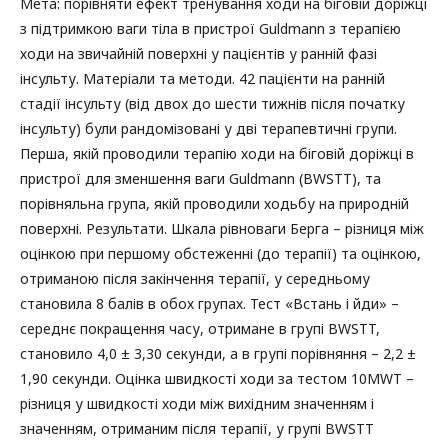
Мета: порівняти ефект тренування ходи на біговій доріжці
з підтримкою ваги тіла в пристрої Guldmann з терапією
ходи на звичайній поверхні у пацієнтів у ранній фазі
інсульту. Матеріали та методи. 42 пацієнти на ранній
стадії інсульту (від двох до шести тижнів після початку
інсульту) були рандомізовані у дві терапевтичні групи.
Перша, якій проводили терапію ходи на біговій доріжці в
пристрої для зменшення ваги Guldmann (BWSTT), та
порівняльна група, якій проводили ходьбу на природній
поверхні. Результати. Шкала рівноваги Берга – різниця між
оцінкою при першому обстеженні (до терапії) та оцінкою,
отриманою після закінчення терапії, у середньому
становила 8 балів в обох групах. Тест «Встань і йди» –
середнє покращення часу, отримане в групі BWSTT,
становило 4,0 ± 3,30 секунди, а в групі порівняння – 2,2 ±
1,90 секунди. Оцінка швидкості ходи за тестом 10MWT –
різниця у швидкості ходи між вихідним значенням і
значенням, отриманим після терапії, у групі BWSTT