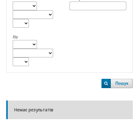
По
Пошук
Немає результатів