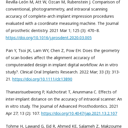
Revilla-León M, Att W, Özcan M, Rubenstein J. Comparison of
conventional, photogrammetry, and intraoral scanning
accuracy of complete-arch implant impression procedures
evaluated with a coordinate measuring machine. The Journal
of prosthetic dentistry. 2021 Mar 1; 125 (3): 470–8.
https://doi.org/10.1016/j.prosdent.2020.03.005
Pan Y, Tsoi JK, Lam WY, Chen Z, Pow EH. Does the geometry
of scan bodies affect the alignment accuracy of
computeraided design in implant digital workflow: An in vitro
study?. Clinical Oral Implants Research. 2022 Mar; 33 (3): 313-
21.
https://doi.org/10.1111/clr.13890
Thanasrisuebwong P, Kulchotirat T, Anunmana C. Effects of
inter-implant distance on the accuracy of intraoral scanner: An
in vitro study. The Journal of Advanced Prosthodontics. 2021
Apr 27; 13 (2): 107.
https://doi.org/10.4047/jap.2021.13.2.107
Tohme H, Lawand G, Eid R, Ahmed KE, Salameh Z, Makzoume