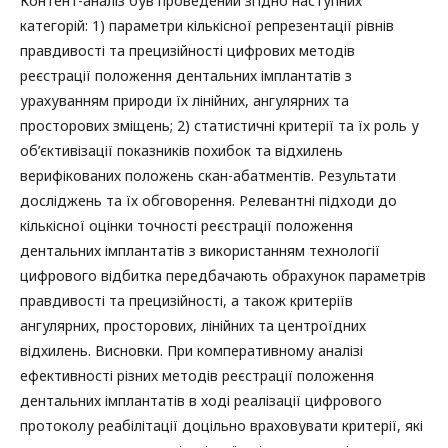
Контент-аналіз був проведений згідно наступних
категорій: 1) параметри кількісної репрезентації рівнів
правдивості та прецизійності цифрових методів
реєстрації положення дентальних імплантатів з
урахуванням природи їх лінійних, ангулярних та
просторових зміщень; 2) статистичні критерії та їх роль у
об’єктивізації показників похибок та відхилень
верифікованих положень скан-абатментів. Результати
досліджень та їх обговорення. Релевантні підходи до
кількісної оцінки точності реєстрації положення
дентальних імплантатів з використанням технології
цифрового відбитка передбачають обрахунок параметрів
правдивості та прецизійності, а також критеріїв
ангулярних, просторових, лінійних та центроїдних
відхилень. Висновки. При комперативному аналізі
ефективності різних методів реєстрації положення
дентальних імплантатів в ході реалізації цифрового
протоколу реабілітації доцільно враховувати критерії, які