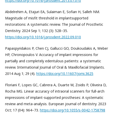
https://doi.org/10.1016/j.prosdent.2013.07.010
Abdelrehim A, Etajuri EA, Sulaiman E, Sofian H, Salleh NM.
Magnitude of misfit threshold in implantsupported
restorations: A systematic review. The Journal of Prosthetic
Dentistry. 2024 Sep 1; 132 (3): 528–35.
https://doi.org/10.1016/j.prosdent.2022.09.010
Papaspyridakos P, Chen CJ, Gallucci GO, Doukoudakis A, Weber
HP, Chronopoulos V. Accuracy of implant impressions for
partially and completely edentulous patients: a systematic
review. International Journal of Oral & Maxillofacial Implants.
2014 Aug 1; 29 (4).
https://doi.org/10.11607/jomi.3625
Floriani F, Lopes GC, Cabrera A, Duarte W, Zoidis P, Oliveira D,
Rocha MG. Linear accuracy of intraoral scanners for full-arch
impressions of implant-supported prostheses: A systematic
review and meta-analysis. European journal of dentistry. 2023
Oct; 17 (04): 964–73.
https://doi.org/10.1055/s-0042-1758798