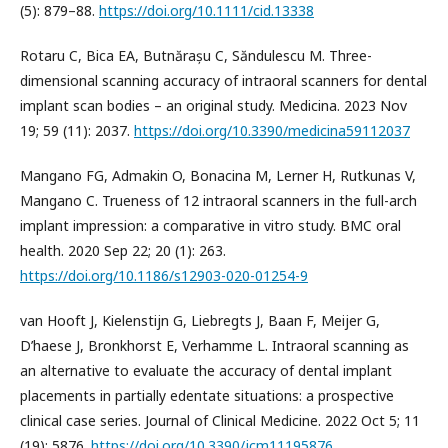
(5): 879–88.
https://doi.org/10.1111/cid.13338
Rotaru C, Bica EA, Butnărașu C, Săndulescu M. Three-
dimensional scanning accuracy of intraoral scanners for dental
implant scan bodies – an original study. Medicina. 2023 Nov
19; 59 (11): 2037.
https://doi.org/10.3390/medicina59112037
Mangano FG, Admakin O, Bonacina M, Lerner H, Rutkunas V,
Mangano C. Trueness of 12 intraoral scanners in the full-arch
implant impression: a comparative in vitro study. BMC oral
health. 2020 Sep 22; 20 (1): 263.
https://doi.org/10.1186/s12903-020-01254-9
van Hooft J, Kielenstijn G, Liebregts J, Baan F, Meijer G,
D’haese J, Bronkhorst E, Verhamme L. Intraoral scanning as
an alternative to evaluate the accuracy of dental implant
placements in partially edentate situations: a prospective
clinical case series. Journal of Clinical Medicine. 2022 Oct 5; 11
(19): 5876.
https://doi.org/10.3390/jcm11195876