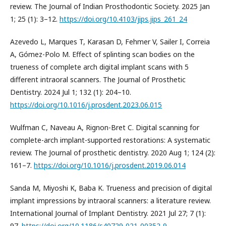
review. The Journal of Indian Prosthodontic Society. 2025 Jan
1; 25 (1): 3–12.
https://doi.org/10.4103/jips.jips_261_24
Azevedo L, Marques T, Karasan D, Fehmer V, Sailer I, Correia
A, Gómez-Polo M. Effect of splinting scan bodies on the
trueness of complete arch digital implant scans with 5
different intraoral scanners. The Journal of Prosthetic
Dentistry. 2024 Jul 1; 132 (1): 204–10.
https://doi.org/10.1016/j.prosdent.2023.06.015
Wulfman C, Naveau A, Rignon-Bret C. Digital scanning for
complete-arch implant-supported restorations: A systematic
review. The Journal of prosthetic dentistry. 2020 Aug 1; 124 (2):
161–7.
https://doi.org/10.1016/j.prosdent.2019.06.014
Sanda M, Miyoshi K, Baba K. Trueness and precision of digital
implant impressions by intraoral scanners: a literature review.
International Journal of Implant Dentistry. 2021 Jul 27; 7 (1):
97.
https://doi.org/10.1186/s40729-021-00352-9