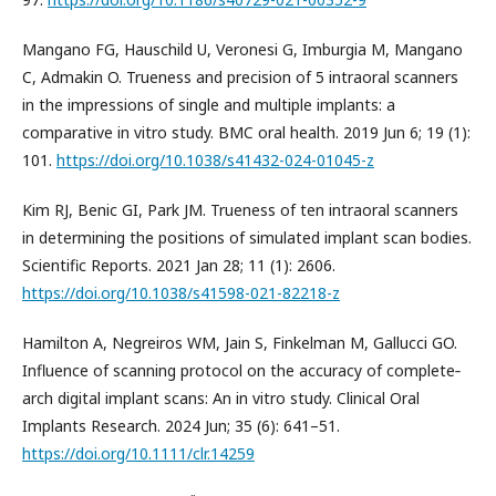
Mangano FG, Hauschild U, Veronesi G, Imburgia M, Mangano
C, Admakin O. Trueness and precision of 5 intraoral scanners
in the impressions of single and multiple implants: a
comparative in vitro study. BMC oral health. 2019 Jun 6; 19 (1):
101.
https://doi.org/10.1038/s41432-024-01045-z
Kim RJ, Benic GI, Park JM. Trueness of ten intraoral scanners
in determining the positions of simulated implant scan bodies.
Scientific Reports. 2021 Jan 28; 11 (1): 2606.
https://doi.org/10.1038/s41598-021-82218-z
Hamilton A, Negreiros WM, Jain S, Finkelman M, Gallucci GO.
Influence of scanning protocol on the accuracy of complete‐
arch digital implant scans: An in vitro study. Clinical Oral
Implants Research. 2024 Jun; 35 (6): 641–51.
https://doi.org/10.1111/clr.14259