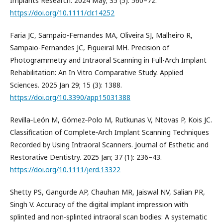
Implants Research. 2024 May; 35 (5): 560–72.
https://doi.org/10.1111/clr.14252
Faria JC, Sampaio-Fernandes MA, Oliveira SJ, Malheiro R,
Sampaio-Fernandes JC, Figueiral MH. Precision of
Photogrammetry and Intraoral Scanning in Full-Arch Implant
Rehabilitation: An In Vitro Comparative Study. Applied
Sciences. 2025 Jan 29; 15 (3): 1388.
https://doi.org/10.3390/app15031388
Revilla‐León M, Gómez‐Polo M, Rutkunas V, Ntovas P, Kois JC.
Classification of Complete‐Arch Implant Scanning Techniques
Recorded by Using Intraoral Scanners. Journal of Esthetic and
Restorative Dentistry. 2025 Jan; 37 (1): 236–43.
https://doi.org/10.1111/jerd.13322
Shetty PS, Gangurde AP, Chauhan MR, Jaiswal NV, Salian PR,
Singh V. Accuracy of the digital implant impression with
splinted and non-splinted intraoral scan bodies: A systematic