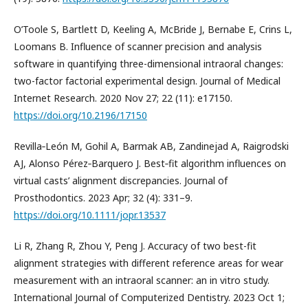
O’Toole S, Bartlett D, Keeling A, McBride J, Bernabe E, Crins L,
Loomans B. Influence of scanner precision and analysis
software in quantifying three-dimensional intraoral changes:
two-factor factorial experimental design. Journal of Medical
Internet Research. 2020 Nov 27; 22 (11): e17150.
https://doi.org/10.2196/17150
Revilla‐León M, Gohil A, Barmak AB, Zandinejad A, Raigrodski
AJ, Alonso Pérez‐Barquero J. Best‐fit algorithm influences on
virtual casts’ alignment discrepancies. Journal of
Prosthodontics. 2023 Apr; 32 (4): 331–9.
https://doi.org/10.1111/jopr.13537
Li R, Zhang R, Zhou Y, Peng J. Accuracy of two best-fit
alignment strategies with different reference areas for wear
measurement with an intraoral scanner: an in vitro study.
International Journal of Computerized Dentistry. 2023 Oct 1;