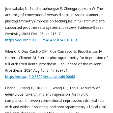
Joensahakij N, Serichetaphongse P, Chengprapakorn W. The
accuracy of conventional versus digital (intraoral scanner or
photogrammetry) impression techniques in full-arch implant-
supported prostheses: a systematic review. Evidence-Based
Dentistry. 2024 Dec; 25 (4): 216–7.
https://doi.org/10.1038/s41432-024-01045-z
Ribeiro P, Díaz-Castro CM, Ríos-Carrasco B, Ríos-Santos JV,
Herrero-Climent M. Stereo-photogrammetry for impression of
full-arch fixed dental prosthesis – an update of the reviews.
Prosthesis. 2024 Aug 15; 6 (4): 939–51.
https://doi.org/10.3390/prosthesis6040068
Cheng J, Zhang H, Liu H, Li J, Wang HL, Tao X. Accuracy of
edentulous full‐arch implant impression: An in vitro
comparison between conventional impression, intraoral scan
with and without splinting, and photogrammetry. Clinical Oral