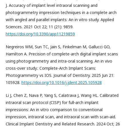
J. Accuracy of implant level intraoral scanning and
photogrammetry impression techniques in a complete arch
with angled and parallel implants: An in vitro study. Applied
Sciences. 2021 Oct 22; 11 (21): 9859.
https://doi.org/10.3390/app11219859
Negreiros WM, Sun TC, Jain S, Finkelman M, Gallucci GO,
Hamilton A. Precision of complete-arch digital implant scans
using photogrammetry and intra-oral scanning. An in vivo
cross-over study.: Complete-Arch Implant Scans:
Photogrammetry vs IOS. Journal of Dentistry. 2025 Jun 21:
105928.
https://doi.org/10.1016/j.jdent.2025.105928
Li J, Chen Z, Nava P, Yang S, Calatrava J, Wang HL. Calibrated
intraoral scan protocol (CISP) for full‐arch implant
impressions: An in vitro comparison to conventional
impression, intraoral scan, and intraoral scan with scan‐aid.
Clinical Implant Dentistry and Related Research. 2024 Oct; 26