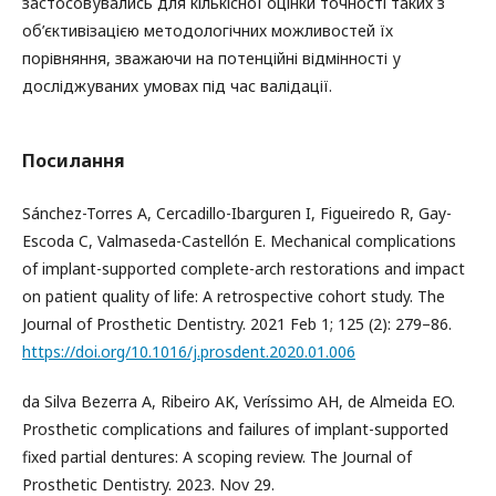
застосовувались для кількісної оцінки точності таких з
об’єктивізацією методологічних можливостей їх
порівняння, зважаючи на потенційні відмінності у
досліджуваних умовах під час валідації.
Посилання
Sánchez-Torres A, Cercadillo-Ibarguren I, Figueiredo R, Gay-
Escoda C, Valmaseda-Castellón E. Mechanical complications
of implant-supported complete-arch restorations and impact
on patient quality of life: A retrospective cohort study. The
Journal of Prosthetic Dentistry. 2021 Feb 1; 125 (2): 279–86.
https://doi.org/10.1016/j.prosdent.2020.01.006
da Silva Bezerra A, Ribeiro AK, Veríssimo AH, de Almeida EO.
Prosthetic complications and failures of implant-supported
fixed partial dentures: A scoping review. The Journal of
Prosthetic Dentistry. 2023. Nov 29.