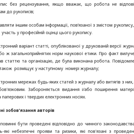
опис без рецензування, якщо вважає, що робота не відпов
ам до рукописів;
тавляти іншим особам інформації, пов’язаної з змістом рукопису
ь участь у професійній оцінці цього рукопису.
тронний варіант статті, опублікованої у друкованій версії журн
або ж загальноприйнятих норм наукової етики. Про факт вилуч
ав статтю та організацію, де була виконана робота. Повідомл
я також розміщує у наступному номері журналу;
ронних мережах будь-яких статей з журналу або витягів з них,
ов'язковим. Забороняється видання і/або поширення матері
 паперових і твердих електронних носіях.
ні зобов'язання авторів
повинні бути проведені відповідно до чинного законодавств
ь-які небезпечні прояви та ризики, які пов'язані з проведе