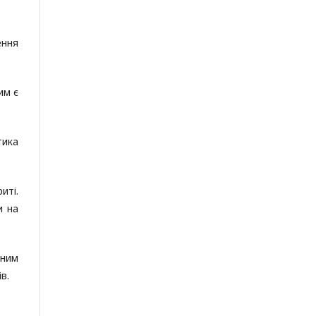
ення
им є
тика
иті.
и на
жним
в.