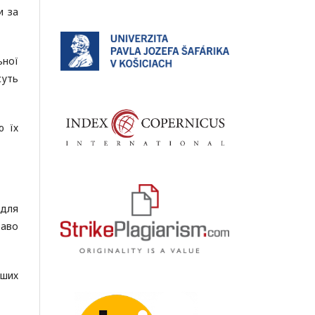
и за
ьної
суть
ю їх
 для
раво
нших