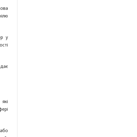
кова
філю
ер у
ості
ідає
 які
фері
 або