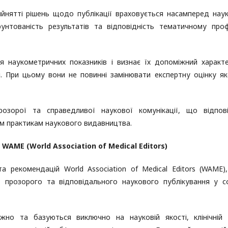
ийнятті рішень щодо публікації враховується насамперед нау
ґрунтованість результатів та відповідність тематичному про
я наукометричних показників і визнає їх допоміжний характ
і. При цьому вони не повинні замінювати експертну оцінку як
розорої та справедливої наукової комунікації, що відпов
м практикам наукового видавництва.
WAME (World Association of Medical Editors)
 рекомендацій World Association of Medical Editors (WAME),
 прозорого та відповідального наукового публікування у с
ежно та базуються виключно на науковій якості, клінічній