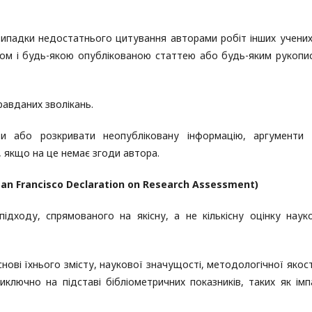
випадки недостатнього цитування авторами робіт інших учених
сом і будь-якою опублікованою статтею або будь-яким рукопи
равданих зволікань.
и або розкривати неопубліковану інформацію, аргументи
, якщо на це немає згоди автора.
n Francisco Declaration on Research Assessment)
ідходу, спрямованого на якісну, а не кількісну оцінку наук
нові їхнього змісту, наукової значущості, методологічної якост
иключно на підставі бібліометричних показників, таких як імп