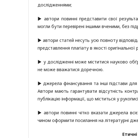
дослідженнями;
▶ автори повинні представити свої результа
могли бути перевірені іншими вченими, без п
▶ автори статей несуть усю повноту відповідал
представлення плагіату в якості оригінальної 
▶ у дослідженні може міститися науково обґ
не може вважатися доречною.
▶ джерела фінансування та інші підстави для 
Автори мають гарантувати відсутність контра
публікацію інформації, що міститься у рукописі
▶ автори повинні чітко вказати джерела всі
чином оформити посилання на літературні джер
Етичні