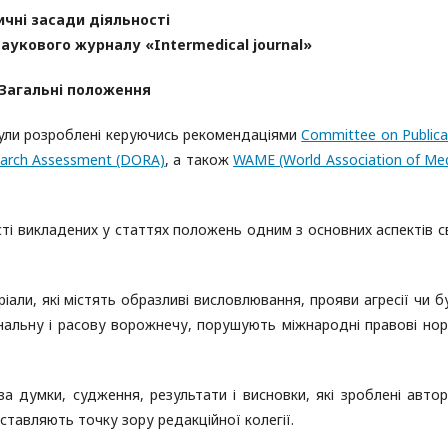
ичні засади діяльності
наукового журналу «Intermedical journal»
Загальні положення
 були розроблені керуючись рекомендаціями
Committee on Publica
search Assessment (DORA)
, а також
WAME (World Association of Med
ті викладених у статтях положень одним з основних аспектів с
іали, які містять образливі висловлювання, прояви агресії чи б
нальну і расову ворожнечу, порушують міжнародні правові нор
за думки, судження, результати і висновки, які зроблені авто
ставляють точку зору редакційної колегії.