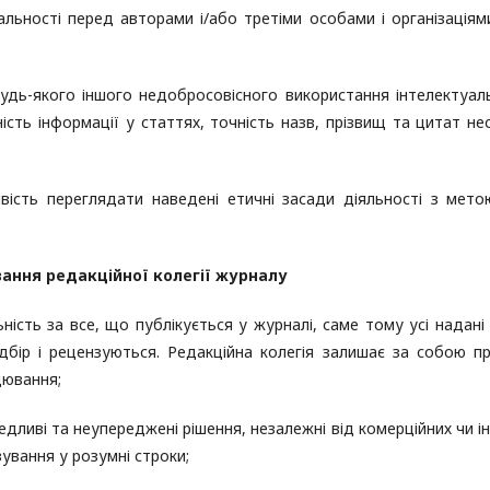
альності перед авторами і/або третіми особами і організаціям
 будь-якого іншого недобросовісного використання інтелектуал
ність інформації у статтях, точність назв, прізвищ та цитат не
вість переглядати наведені етичні засади діяльності з мето
зання редакційної колегії журналу
ність за все, що публікується у журналі, саме тому усі надані
ідбір і рецензуються. Редакційна колегія залишає за собою п
цювання;
дливі та неупереджені рішення, незалежні від комерційних чи і
ування у розумні строки;