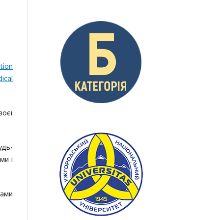
tion
ical
воєї
удь-
ми і
рами