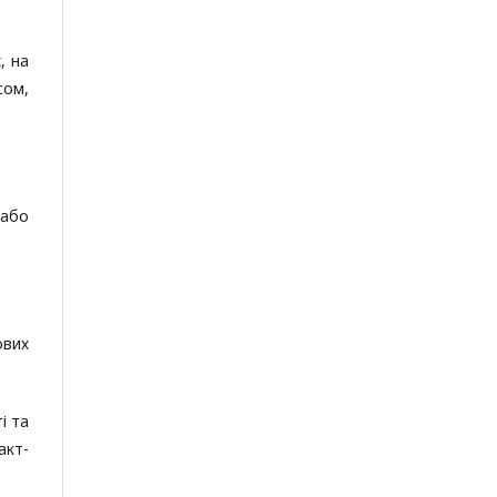
, на
сом,
 або
ових
і та
акт-