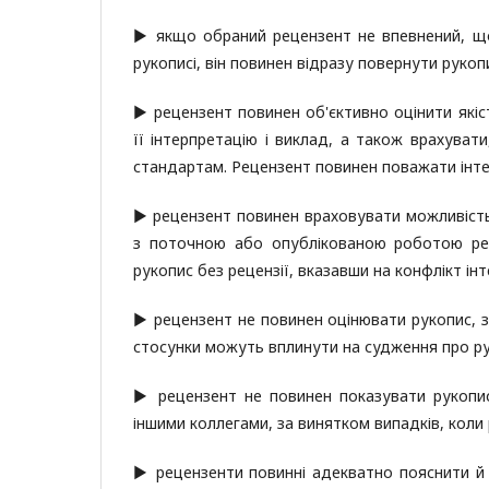
▶ якщо обраний рецензент не впевнений, що 
рукописі, він повинен відразу повернути рукоп
▶ рецензент повинен об'єктивно оцінити якіс
її інтерпретацію і виклад, а також врахуват
стандартам. Рецензент повинен поважати інте
▶ рецензент повинен враховувати можливість к
з поточною або опублікованою роботою рец
рукопис без рецензії, вказавши на конфлікт інт
▶ рецензент не повинен оцінювати рукопис, з 
стосунки можуть вплинути на судження про ру
▶ рецензент не повинен показувати рукопис
іншими коллегами, за винятком випадків, коли 
▶ рецензенти повинні адекватно пояснити й 