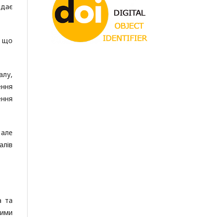
ідає
, що
алу,
ення
ення
 але
алів
а та
ними