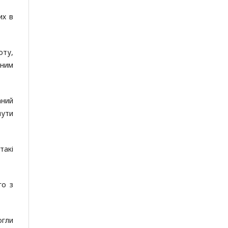
их в
оту,
рним
аний
нути
такі
го з
огли