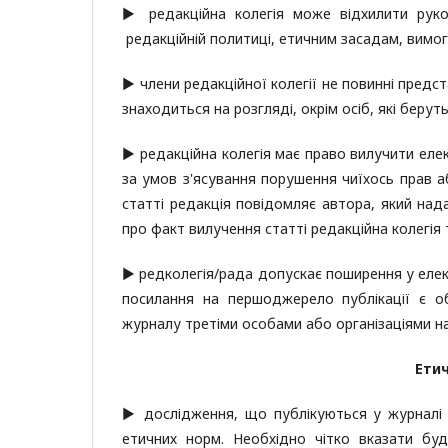
▶ редакційна колегія може відхилити рук
редакційній политиці, етичним засадам, вимог
▶ члени редакційної колегії не повинні предс
знаходиться на розгляді, окрім осіб, які берут
▶ редакційна колегія має право вилучити елек
за умов з'ясування порушення чиїхось прав 
статті редакція повідомляє автора, який над
про факт вилучення статті редакційна колегі
▶ редколегія/рада допускає поширення у елект
посилання на першоджерело публікації є об
журналу третіми особами або організаціями на
Етич
▶ дослідження, що публікуються у журналі 
етичних норм. Необхідно чітко вказати буд