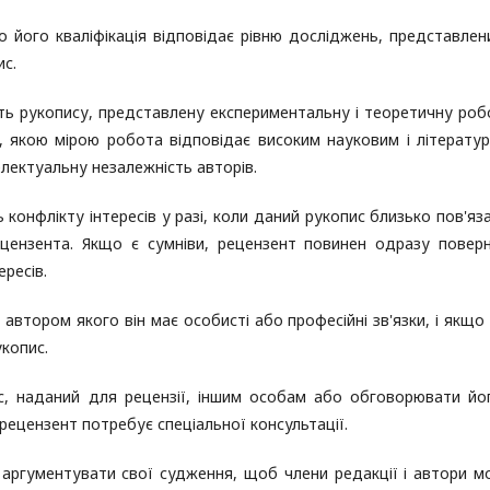
його кваліфікація відповідає рівню досліджень, представлен
ис.
ть рукопису, представлену експериментальну і теоретичну роб
и, якою мірою робота відповідає високим науковим і літерату
лектуальну незалежність авторів.
онфлікту інтересів у разі, коли даний рукопис близько пов'яз
ензента. Якщо є сумніви, рецензент повинен одразу повер
ересів.
автором якого він має особисті або професійні зв'язки, і якщо 
копис.
, наданий для рецензії, іншим особам або обговорювати йо
рецензент потребує спеціальної консультації.
аргументувати свої судження, щоб члени редакції і автори м