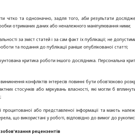
ти чітко та однозначно, задля того, аби результати дослідж
ідробки отриманих даних або неналежного маніпулювання ними;
ьності за зміст статей і за сам факт їх публікації; не допустим
роботи та подання до публікації раніше опублікованої статті;
рунтована критика роботи іншого дослідника. Персональна кри
виникнення конфліктів інтересів повинні бути обов'язково розкр
ктних стосунків або міркувань власності, які могли б вплинут
;
єї процитованої або представленої інформації та мають нале
ела, що використані у роботі, відповідно до вимог до рукописі
 зобов'язання рецензентів