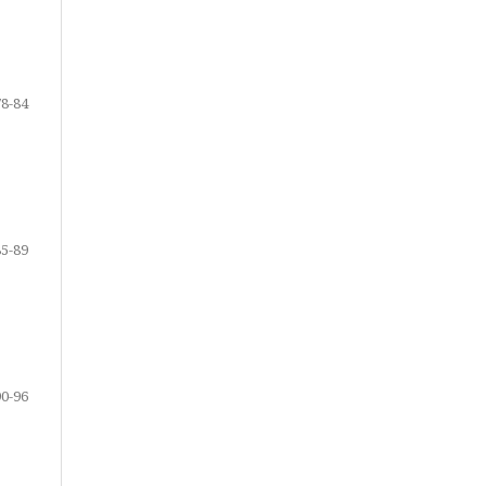
78-84
85-89
90-96