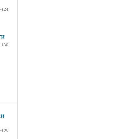
-124
ТИ
-130
КИ
-136