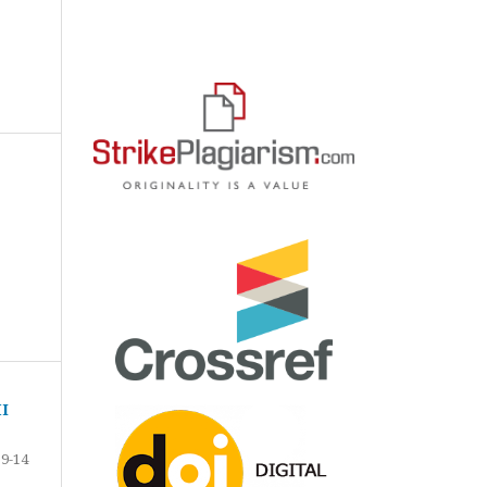
І
9-14