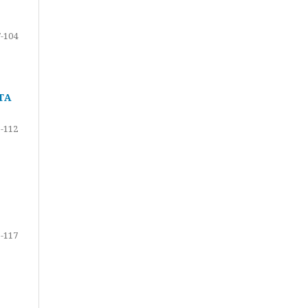
-104
ТА
-112
-117