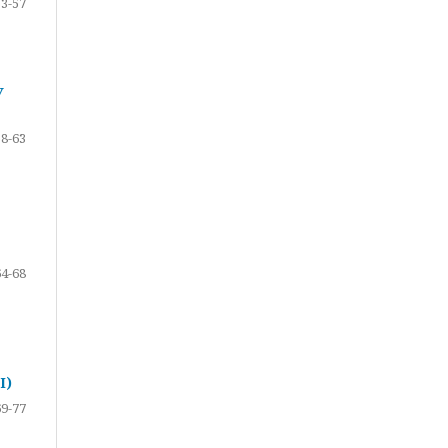
53-57
У
58-63
64-68
І)
69-77