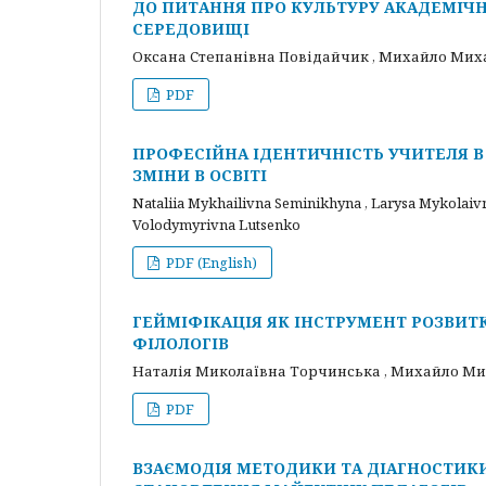
ДО ПИТАННЯ ПРО КУЛЬТУРУ АКАДЕМІЧН
СЕРЕДОВИЩІ
Оксана Степанівна Повідайчик , Михайло Мих
PDF
ПРОФЕСІЙНА ІДЕНТИЧНІСТЬ УЧИТЕЛЯ В 
ЗМІНИ В ОСВІТІ
Nataliia Mykhailivna Seminikhyna , Larysa Mykolaiv
Volodymyrivna Lutsenko
PDF (English)
ГЕЙМІФІКАЦІЯ ЯК ІНСТРУМЕНТ РОЗВИТ
ФІЛОЛОГІВ
Наталія Миколаївна Торчинська , Михайло М
PDF
ВЗАЄМОДІЯ МЕТОДИКИ ТА ДІАГНОСТИКИ