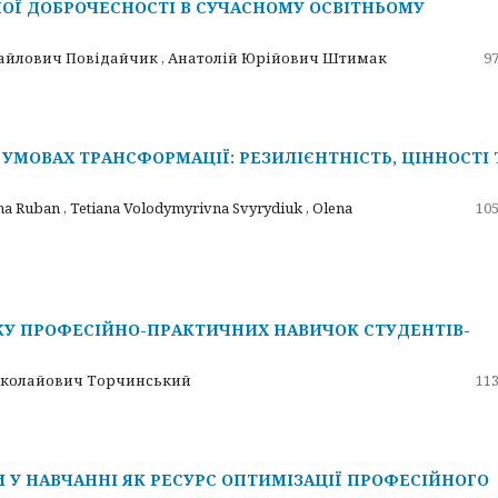
ОЇ ДОБРОЧЕСНОСТІ В СУЧАСНОМУ ОСВІТНЬОМУ
айлович Повідайчик , Анатолій Юрійович Штимак
97
УМОВАХ ТРАНСФОРМАЦІЇ: РЕЗИЛІЄНТНІСТЬ, ЦІННОСТІ 
na Ruban , Tetiana Volodymyrivna Svyrydiuk , Olena
105
КУ ПРОФЕСІЙНО-ПРАКТИЧНИХ НАВИЧОК СТУДЕНТІВ-
иколайович Торчинський
113
 У НАВЧАННІ ЯК РЕСУРС ОПТИМІЗАЦІЇ ПРОФЕСІЙНОГО