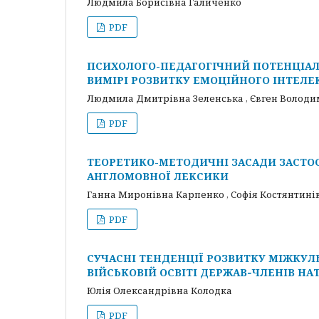
Людмила Борисівна Галиченко
PDF
ПСИХОЛОГО-ПЕДАГОГІЧНИЙ ПОТЕНЦІАЛ О
ВИМІРІ РОЗВИТКУ ЕМОЦІЙНОГО ІНТЕЛЕ
Людмила Дмитрівна Зеленська , Євген Волод
PDF
ТЕОРЕТИКО-МЕТОДИЧНІ ЗАСАДИ ЗАСТОС
АНГЛОМОВНОЇ ЛЕКСИКИ
Ганна Миронівна Карпенко , Cофія Костянтині
PDF
СУЧАСНІ ТЕНДЕНЦІЇ РОЗВИТКУ МІЖКУЛ
ВІЙСЬКОВІЙ ОСВІТІ ДЕРЖАВ‑ЧЛЕНІВ НА
Юлія Олександрівна Колодка
PDF