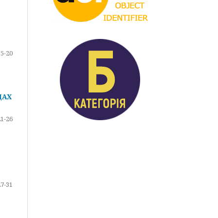
15-20
ДАХ
21-26
27-31