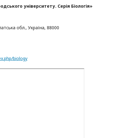
дського університету. Серія Біологія»
патська обл., Україна, 88000
ex.php/biology