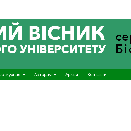
ро журнал
Авторам
Архіви
Контакти