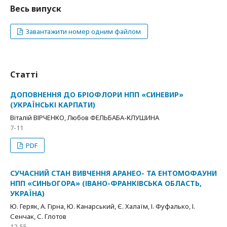
Весь випуск
Завантажити номер одним файлом
Статті
ДОПОВНЕННЯ ДО БРІОФЛОРИ НПП «СИНЕВИР»
(УКРАЇНСЬКІ КАРПАТИ)
Віталій ВІРЧЕНКО, Любов ФЕЛЬБАБА-КЛУШИНА
7-11
PDF
СУЧАСНИЙ СТАН ВИВЧЕННЯ АРАНЕО- ТА ЕНТОМОФАУНИ
НПП «СИНЬОГОРА» (ІВАНО-ФРАНКІВСЬКА ОБЛАСТЬ,
УКРАЇНА)
Ю. Геряк, А. Гірна, Ю. Канарський, Є. Халаїм, І. Фуфалько, І.
Сенчак, С. Глотов
12-55