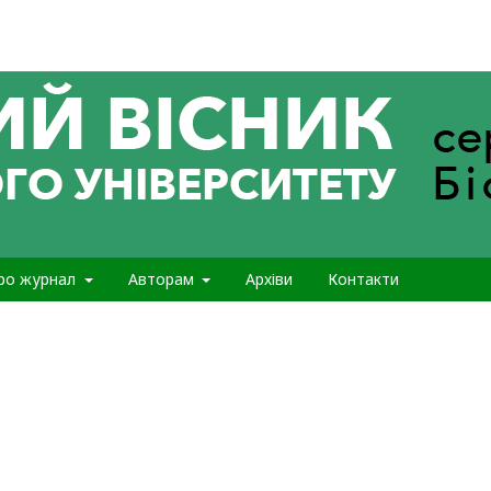
ро журнал
Авторам
Архіви
Контакти