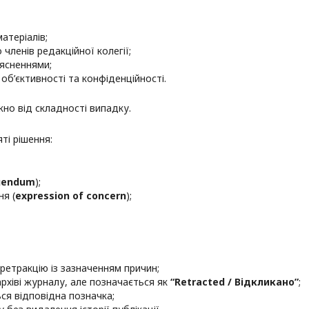
атеріалів;
членів редакційної колегії;
оясненнями;
об’єктивності та конфіденційності.
но від складності випадку.
ті рішення:
igendum
);
я (
expression of concern
);
ретракцію із зазначенням причин;
архіві журналу, але позначається як
“Retracted / Відкликано”
;
ься відповідна позначка;