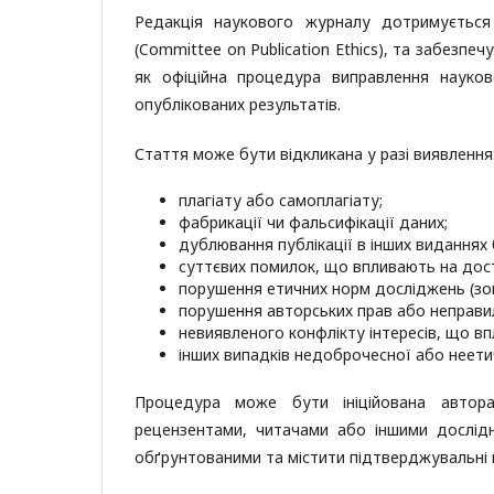
Редакція наукового журналу дотримується
(Committee on Publication Ethics), та забезпеч
як офіційна процедура виправлення науков
опублікованих результатів.
Стаття може бути відкликана у разі виявлення
плагіату або самоплагіату;
фабрикації чи фальсифікації даних;
дублювання публікації в інших виданнях
суттєвих помилок, що впливають на досто
порушення етичних норм досліджень (зок
порушення авторських прав або неправи
невиявленого конфлікту інтересів, що в
інших випадків недоброчесної або неети
Процедура може бути ініційована автора
рецензентами, читачами або іншими дослідн
обґрунтованими та містити підтверджувальні 