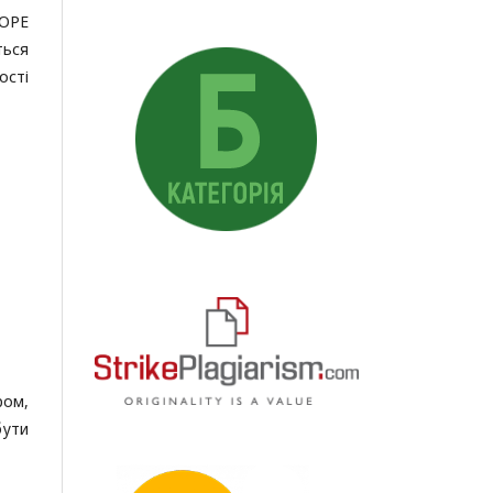
COPE
ться
ості
ром,
бути