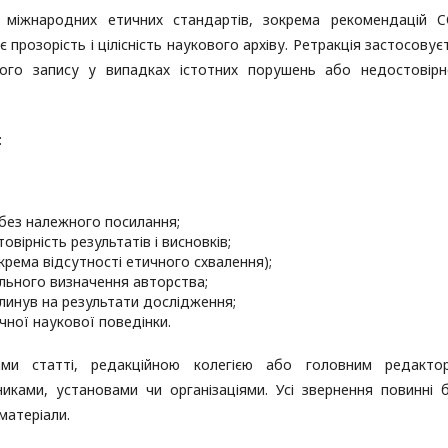
 міжнародних етичних стандартів, зокрема рекомендацій 
ує прозорість і цілісність наукового архіву. Ретракція застосовує
ого запису у випадках істотних порушень або недостовірн
:
 без належного посилання;
вірність результатів і висновків;
рема відсутності етичного схвалення);
льного визначення авторства;
плинув на результати дослідження;
чної наукової поведінки.
ми статті, редакційною колегією або головним редакто
иками, установами чи організаціями. Усі звернення повинні 
матеріали.