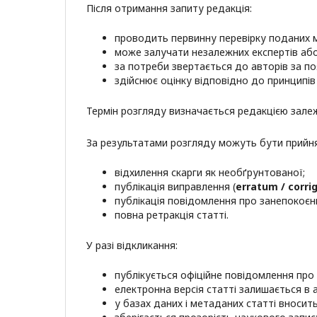
Після отримання запиту редакція:
проводить первинну перевірку поданих м
може залучати незалежних експертів або 
за потреби звертається до авторів за п
здійснює оцінку відповідно до принципів 
Термін розгляду визначається редакцією залеж
За результатами розгляду можуть бути прийня
відхилення скарги як необґрунтованої;
публікація виправлення (
erratum / corr
публікація повідомлення про занепокоєнн
повна ретракція статті.
У разі відкликання:
публікується офіційне повідомлення про 
електронна версія статті залишається в 
у базах даних і метаданих статті вносит