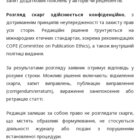
запит додаткових пояснень у авторів чи рецензентів.
Розгляд скарг
здійснюється конфіденційно
, з
дотриманням принципів неупередженості та захисту прав
усіх сторін. Редакційні рішення ґрунтуються на
міжнародних етичних стандартах, зокрема рекомендаціях
COPE (Committee on Publication Ethics), а також внутрішній
політиці видання.
За результатами розгляду заявник отримує відповідь у
розумні строки. Можливі рішення включають: відхилення
скарги, запит виправлень, публікацію виправлення
(corrigendum/erratum), вираження занепокоєння або
ретракцію статті.
Редакція залишає за собою право не розглядати скарги,
що містять образливі формулювання, не стосуються
діяльності журналу або подані з порушенням
встановленої процедури.